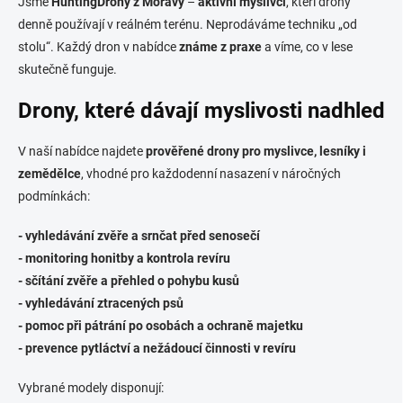
Jsme
HuntingDrony z Moravy
–
aktivní myslivci
, kteří drony
denně používají v reálném terénu. Neprodáváme techniku „od
stolu“. Každý dron v nabídce
známe z praxe
a víme, co v lese
skutečně funguje.
Drony, které dávají myslivosti nadhled
V naší nabídce najdete
prověřené drony pro myslivce, lesníky i
zemědělce
, vhodné pro každodenní nasazení v náročných
podmínkách:
- vyhledávání zvěře a srnčat před senosečí
- monitoring honitby a kontrola revíru
- sčítání zvěře a přehled o pohybu kusů
- vyhledávání ztracených psů
- pomoc při pátrání po osobách a ochraně majetku
- prevence pytláctví a nežádoucí činnosti v revíru
Vybrané modely disponují: