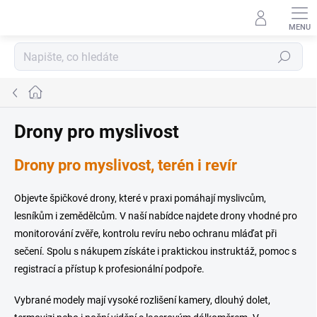
Přejít
na
obsah
Hledat
Domů
Drony pro myslivost
Drony pro myslivost, terén i revír
Objevte špičkové drony, které v praxi pomáhají myslivcům,
lesníkům i zemědělcům. V naší nabídce najdete drony vhodné pro
monitorování zvěře, kontrolu revíru nebo ochranu mláďat při
sečení. Spolu s nákupem získáte i praktickou instruktáž, pomoc s
registrací a přístup k profesionální podpoře.
Vybrané modely mají vysoké rozlišení kamery, dlouhý dolet,