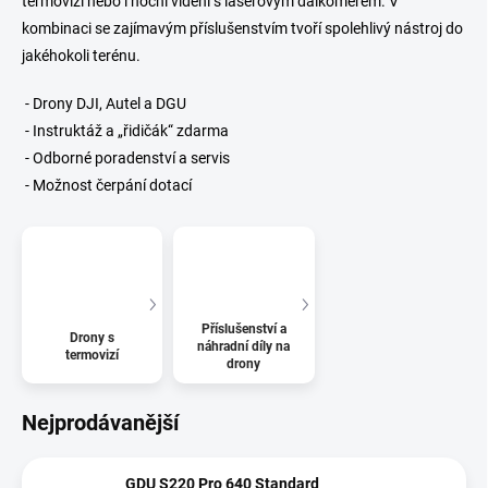
termovizi nebo i noční vidění s laserovým dálkoměrem. V
kombinaci se zajímavým příslušenstvím tvoří spolehlivý nástroj do
jakéhokoli terénu.
- Drony DJI, Autel a DGU
- Instruktáž a „řidičák“ zdarma
- Odborné poradenství a servis
- Možnost čerpání dotací
Příslušenství a
Drony s
náhradní díly na
termovizí
drony
Nejprodávanější
GDU S220 Pro 640 Standard