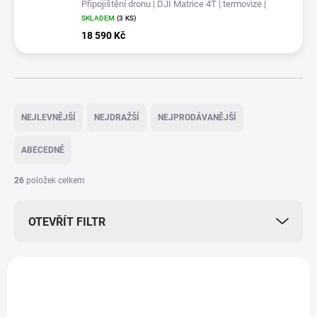
Připojištění dronu | DJI Matrice 4T | termovize |
myslivost | dotace
SKLADEM
(3 KS)
18 590 Kč
Ř
a
NEJLEVNĚJŠÍ
NEJDRAŽŠÍ
NEJPRODÁVANĚJŠÍ
z
e
ABECEDNĚ
n
í
26
položek celkem
p
r
OTEVŘÍT FILTR
o
d
u
V
k
ý
+ DÁREK ZDARMA
+ DÁREK ZDARMA
t
p
NOVINKA
NOVINKA
ZDARMA
ů
i
TIP
TIP