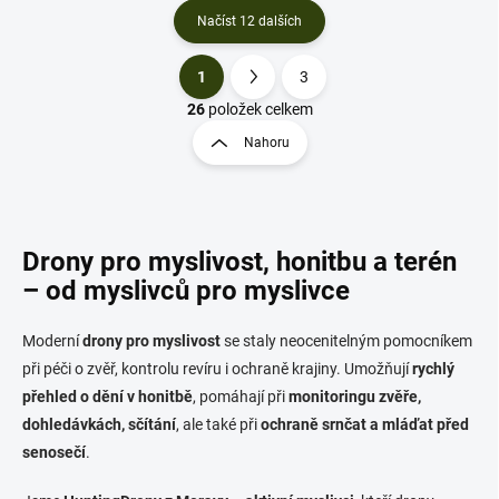
Načíst 12 dalších
1
3
O
S
v
t
26
položek celkem
l
r
Nahoru
á
á
d
n
a
k
c
o
í
p
v
Drony pro myslivost, honitbu a terén
r
á
– od myslivců pro myslivce
v
n
k
í
y
Moderní
drony pro myslivost
se staly neocenitelným pomocníkem
v
při péči o zvěř, kontrolu revíru i ochraně krajiny. Umožňují
rychlý
ý
přehled o dění v honitbě
, pomáhají při
monitoringu zvěře,
p
i
dohledávkách, sčítání
, ale také při
ochraně srnčat a mláďat před
s
senosečí
.
u