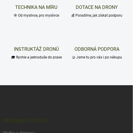
TECHNIKA NA MÍRU
DOTACE NA DRONY
🎯 Od myslivce, pro myslivce
💰 Poradíme, jak získat podporu
INSTRUKTÁŽ DRONŮ
ODBORNÁ PODPORA
🎓 Rychle a jednoduše do praxe
🤝 Jsme tu pro vás i po nákupu
Z
á
p
a
t
í
INFORMACE PRO VÁS
Platba a doprava