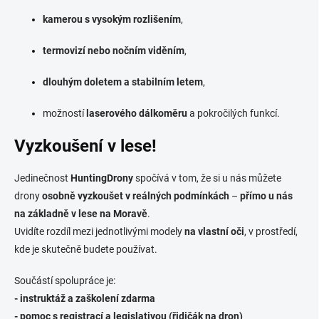
kamerou s vysokým rozlišením
,
termovizí nebo nočním viděním
,
dlouhým doletem a stabilním letem
,
možností
laserového dálkoměru
a pokročilých funkcí.
Vyzkoušení v lese!
Jedinečnost
HuntingDrony
spočívá v tom, že si u nás můžete
drony
osobně vyzkoušet v reálných podmínkách
–
přímo u nás
na základně v lese na Moravě
.
Uvidíte rozdíl mezi jednotlivými modely
na vlastní oči
, v prostředí,
kde je skutečně budete používat.
Součástí spolupráce je:
- instruktáž a zaškolení zdarma
- pomoc s registrací a legislativou (řidičák na dron)