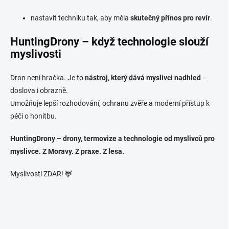
nastavit techniku tak, aby měla
skutečný přínos pro revír
.
HuntingDrony – když technologie slouží
myslivosti
Dron není hračka. Je to
nástroj, který dává myslivci nadhled
–
doslova i obrazně.
Umožňuje lepší rozhodování, ochranu zvěře a moderní přístup k
péči o honitbu.
HuntingDrony – drony, termovize a technologie od myslivců pro
myslivce. Z Moravy. Z praxe. Z lesa.
Myslivosti ZDAR! 🦌