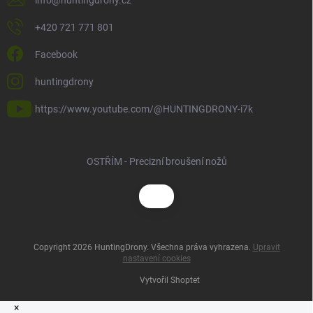
+420 721 771 801
Facebook
huntingdrony
https://www.youtube.com/@HUNTINGDRONY-i7k
OSTŘÍM - Precizní broušení nožů
Copyright 2026
HuntingDrony
. Všechna práva vyhrazena.
Upravit
nastavení cookies
Vytvořil Shoptet
×