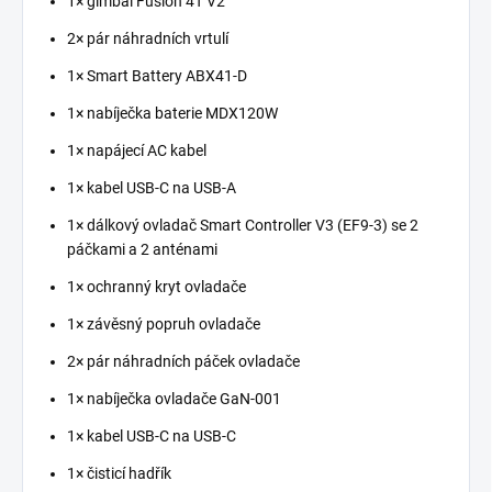
1× gimbal Fusion 4T V2
2× pár náhradních vrtulí
1× Smart Battery ABX41-D
1× nabíječka baterie MDX120W
1× napájecí AC kabel
1× kabel USB-C na USB-A
1× dálkový ovladač Smart Controller V3 (EF9-3) se 2
páčkami a 2 anténami
1× ochranný kryt ovladače
1× závěsný popruh ovladače
2× pár náhradních páček ovladače
1× nabíječka ovladače GaN-001
1× kabel USB-C na USB-C
1× čisticí hadřík