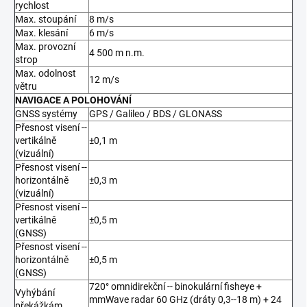
rychlost
Max. stoupání
8 m/s
Max. klesání
6 m/s
Max. provozní
4 500 m n.m.
strop
Max. odolnost
12 m/s
větru
NAVIGACE A POLOHOVÁNÍ
GNSS systémy
GPS / Galileo / BDS / GLONASS
Přesnost visení --
vertikálně
±0,1 m
(vizuální)
Přesnost visení --
horizontálně
±0,3 m
(vizuální)
Přesnost visení --
vertikálně
±0,5 m
(GNSS)
Přesnost visení --
horizontálně
±0,5 m
(GNSS)
720° omnidirekční -- binokulární fisheye +
Vyhýbání
mmWave radar 60 GHz (dráty 0,3--18 m) + 24
překážkám