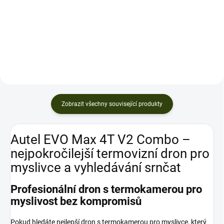
profesionální dron s
Advanced C1 (899g), který
termokamerou 640 × 512 px a
kombinuje pokročilou
48MP kamerou, ideální pro
termokameru s rozlišením
myslivce, zemědělce, záchranáře
640x512 px a RGB kameru s 48
i...
MPx. Tento...
Zobrazit všechny související produkty
Autel EVO Max 4T V2 Combo –
nejpokročilejší termovizní dron pro
myslivce a vyhledávání srnčat
Profesionální dron s termokamerou pro
myslivost bez kompromisů
Pokud hledáte nejlepší dron s termokamerou pro myslivce, který