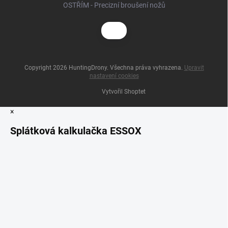
OSTŘÍM - Precizní broušení nožů
Copyright 2026
HuntingDrony
. Všechna práva vyhrazena.
Upravit
nastavení cookies
Vytvořil Shoptet
×
Splátková kalkulačka ESSOX