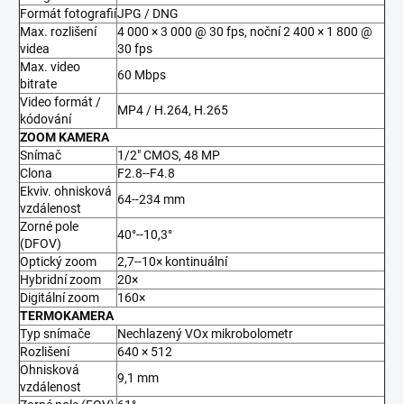
Formát fotografií
JPG / DNG
Max. rozlišení
4 000 × 3 000 @ 30 fps, noční 2 400 × 1 800 @
videa
30 fps
Max. video
60 Mbps
bitrate
Video formát /
MP4 / H.264, H.265
kódování
ZOOM KAMERA
Snímač
1/2" CMOS, 48 MP
Clona
F2.8--F4.8
Ekviv. ohnisková
64--234 mm
vzdálenost
Zorné pole
40°--10,3°
(DFOV)
Optický zoom
2,7--10× kontinuální
Hybridní zoom
20×
Digitální zoom
160×
TERMOKAMERA
Typ snímače
Nechlazený VOx mikrobolometr
Rozlišení
640 × 512
Ohnisková
9,1 mm
vzdálenost