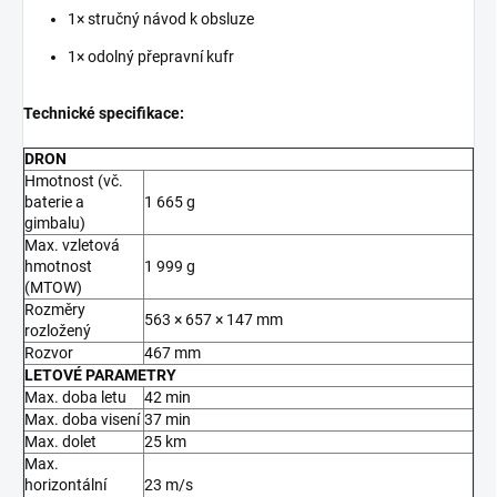
1× stručný návod k obsluze
1× odolný přepravní kufr
Technické specifikace:
DRON
Hmotnost (vč.
baterie a
1 665 g
gimbalu)
Max. vzletová
hmotnost
1 999 g
(MTOW)
Rozměry
563 × 657 × 147 mm
rozložený
Rozvor
467 mm
LETOVÉ PARAMETRY
Max. doba letu
42 min
Max. doba visení
37 min
Max. dolet
25 km
Max.
horizontální
23 m/s