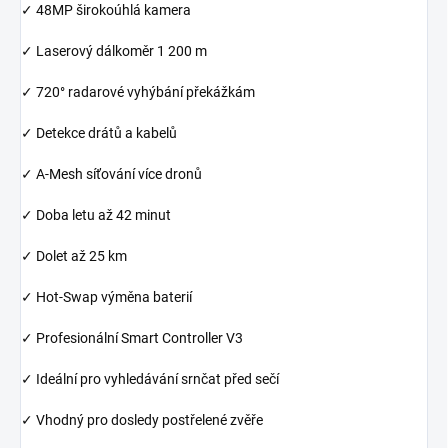
✓ 48MP širokoúhlá kamera
✓ Laserový dálkoměr 1 200 m
✓ 720° radarové vyhýbání překážkám
✓ Detekce drátů a kabelů
✓ A-Mesh síťování více dronů
✓ Doba letu až 42 minut
✓ Dolet až 25 km
✓ Hot-Swap výměna baterií
✓ Profesionální Smart Controller V3
✓ Ideální pro vyhledávání srnčat před sečí
✓ Vhodný pro dosledy postřelené zvěře