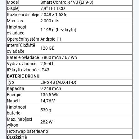
Model
Smart Controller V3 (EF9-3)
Displej
7,9" TFT LCD
Rozlišení displeje
2 048 × 1 536
Max. jas
2 000 nits
Hmotnost
1 195 g (bez krytu)
ovladače
Operační systém
Android 11
Interní úložiště
128 GB
ovladače
Baterie ovladače
5 800 mAh / 67 Wh
Výdrž ovladače
2,5--4 h
IP krytí ovladače
IP43
BATERIE DRONU
Typ
LiPo 4S (ABX41-D)
Kapacita
9 248 mAh
Energie
136,5 Wh
Napětí
14,76 V
Hmotnost
530 g
baterie
Max. nabíjecí
282 W
výkon
Hot-swap baterie
Ano
ÚLOŽIŠTĚ