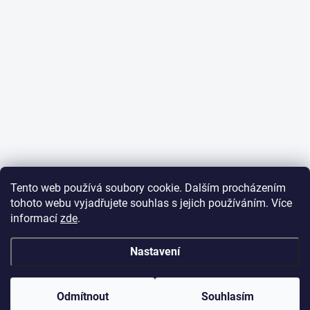
Tento web používá soubory cookie. Dalším procházením
tohoto webu vyjadřujete souhlas s jejich používáním. Více
informací
zde
.
Nastavení
Nevíte si rady, našli jste lepší cenu, potřebujete poradit?
Kontaktujte nás. Rádi vyjdeme vstříc 🤝
Odmítnout
Souhlasím
info@huntingdrony.cz, +420 721 771 801