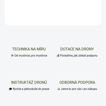
DETAILNÍ INFORMACE
ZEPTAT SE
TECHNIKA NA MÍRU
DOTACE NA DRONY
🎯 Od myslivce, pro myslivce
💰 Poradíme, jak získat podporu
INSTRUKTÁŽ DRONŮ
ODBORNÁ PODPORA
🎓 Rychle a jednoduše do praxe
🤝 Jsme tu pro vás i po nákupu