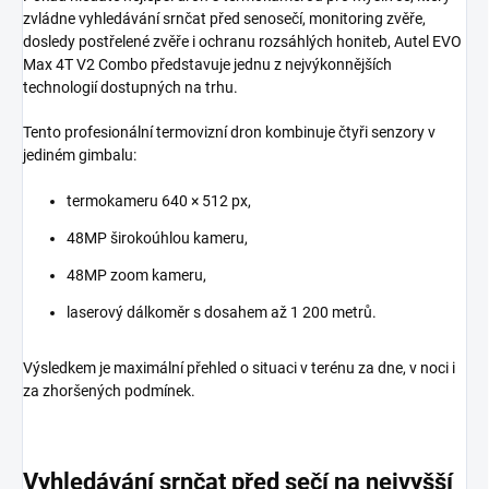
zvládne vyhledávání srnčat před senosečí, monitoring zvěře,
dosledy postřelené zvěře i ochranu rozsáhlých honiteb, Autel EVO
Max 4T V2 Combo představuje jednu z nejvýkonnějších
technologií dostupných na trhu.
Tento profesionální termovizní dron kombinuje čtyři senzory v
jediném gimbalu:
termokameru 640 × 512 px,
48MP širokoúhlou kameru,
48MP zoom kameru,
laserový dálkoměr s dosahem až 1 200 metrů.
Výsledkem je maximální přehled o situaci v terénu za dne, v noci i
za zhoršených podmínek.
Vyhledávání srnčat před sečí na nejvyšší