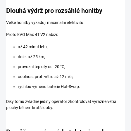
Dlouhá výdrž pro rozsáhlé honitby
Velké honitby vyžadují maximální efektivitu.
Proto EVO Max 4T V2 nabízí:
až 42 minut letu,
dolet až 25 km,
provozní teploty od -20 °C,
odolnost proti větru až 12 m/s,
rychlou výměnu baterie Hot-Swap.
Díky tomu zvládne jediný operátor zkontrolovat výrazně větší
plochy během kratší doby.