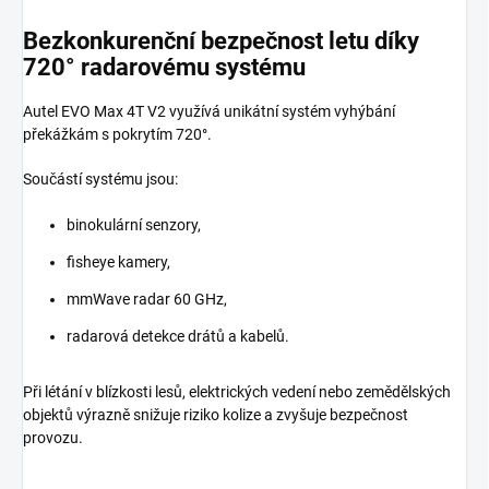
Bezkonkurenční bezpečnost letu díky
720° radarovému systému
Autel EVO Max 4T V2 využívá unikátní systém vyhýbání
překážkám s pokrytím 720°.
Součástí systému jsou:
binokulární senzory,
fisheye kamery,
mmWave radar 60 GHz,
radarová detekce drátů a kabelů.
Při létání v blízkosti lesů, elektrických vedení nebo zemědělských
objektů výrazně snižuje riziko kolize a zvyšuje bezpečnost
provozu.