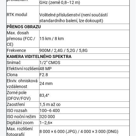
GHz (země 0,8--12 m)
RTK modul
Volitelné příslušenství (není součástí
standardního balení, lze dokoupit)
PŘENOS OBRAZU
Max. dosah
přenosu (FCC /
15 km / 8 km
CE)
Frekvence
900M / 2,4G / 5,2G / 5,8G
KAMERA VIDITELNÉHO SPEKTRA
Snímač
1/2" CMOS
Efektivní rozlišení
48 MP
Clona
F2.8
Ekviv. ohnisková
24 mm
vzdálenost
Zorné pole
83,4°
(DFOV/FOV)
Zaostření
1,5 m až ∞
ISO rozsah
100--6 400
ISO noční režim
320 000
Digitální zoom
1--2,6×
Max. rozlišení
8 000 × 6 000 (JPG) / 4 000 × 3 000 (DNG)
fotografií