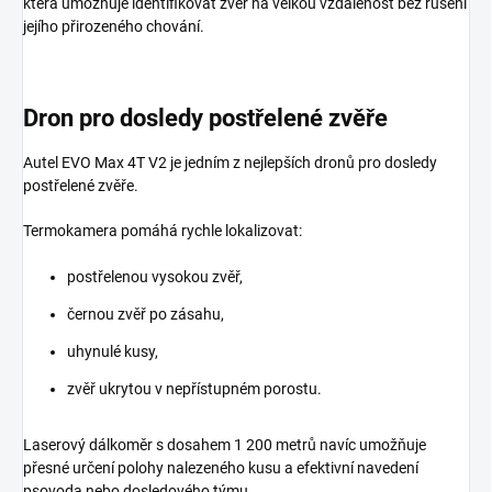
která umožňuje identifikovat zvěř na velkou vzdálenost bez rušení
jejího přirozeného chování.
Dron pro dosledy postřelené zvěře
Autel EVO Max 4T V2 je jedním z nejlepších dronů pro dosledy
postřelené zvěře.
Termokamera pomáhá rychle lokalizovat:
postřelenou vysokou zvěř,
černou zvěř po zásahu,
uhynulé kusy,
zvěř ukrytou v nepřístupném porostu.
Laserový dálkoměr s dosahem 1 200 metrů navíc umožňuje
přesné určení polohy nalezeného kusu a efektivní navedení
psovoda nebo dosledového týmu.