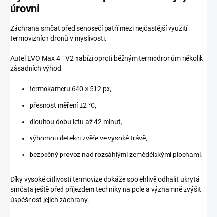
úrovni
Záchrana srnčat před senosečí patří mezi nejčastější využití
termovizních dronů v myslivosti.
Autel EVO Max 4T V2 nabízí oproti běžným termodronům několik
zásadních výhod:
termokameru 640 × 512 px,
přesnost měření ±2 °C,
dlouhou dobu letu až 42 minut,
výbornou detekci zvěře ve vysoké trávě,
bezpečný provoz nad rozsáhlými zemědělskými plochami.
Díky vysoké citlivosti termovize dokáže spolehlivě odhalit ukrytá
srnčata ještě před příjezdem techniky na pole a významně zvýšit
úspěšnost jejich záchrany.