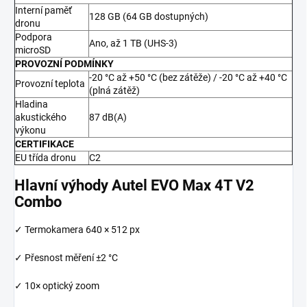
Interní paměť
128 GB (64 GB dostupných)
dronu
Podpora
Ano, až 1 TB (UHS-3)
microSD
PROVOZNÍ PODMÍNKY
-20 °C až +50 °C (bez zátěže) / -20 °C až +40 °C
Provozní teplota
(plná zátěž)
Hladina
akustického
87 dB(A)
výkonu
CERTIFIKACE
EU třída dronu
C2
Hlavní výhody Autel EVO Max 4T V2
Combo
✓ Termokamera 640 × 512 px
✓ Přesnost měření ±2 °C
✓ 10× optický zoom