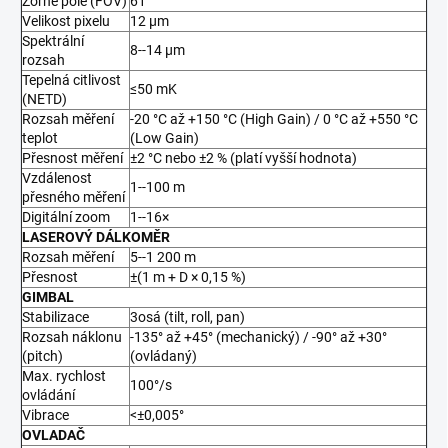
Zorné pole (FOV)
61°
Velikost pixelu
12 μm
Spektrální
8--14 μm
rozsah
Tepelná citlivost
≤50 mK
(NETD)
Rozsah měření
-20 °C až +150 °C (High Gain) / 0 °C až +550 °C
teplot
(Low Gain)
Přesnost měření
±2 °C nebo ±2 % (platí vyšší hodnota)
Vzdálenost
1--100 m
přesného měření
Digitální zoom
1--16×
LASEROVÝ DÁLKOMĚR
Rozsah měření
5--1 200 m
Přesnost
±(1 m + D × 0,15 %)
GIMBAL
Stabilizace
3osá (tilt, roll, pan)
Rozsah náklonu
-135° až +45° (mechanický) / -90° až +30°
(pitch)
(ovládaný)
Max. rychlost
100°/s
ovládání
Vibrace
<±0,005°
OVLADAČ