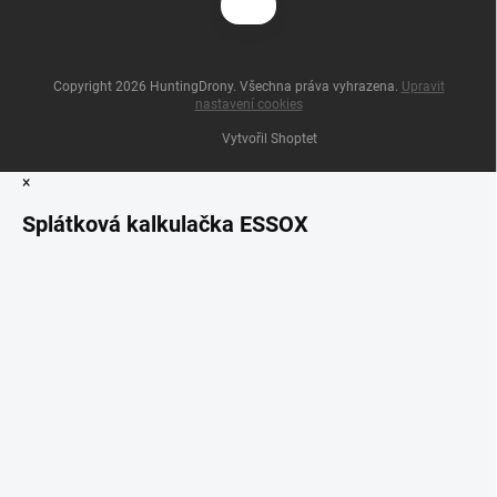
Copyright 2026
HuntingDrony
. Všechna práva vyhrazena.
Upravit
nastavení cookies
Vytvořil Shoptet
×
Splátková kalkulačka ESSOX