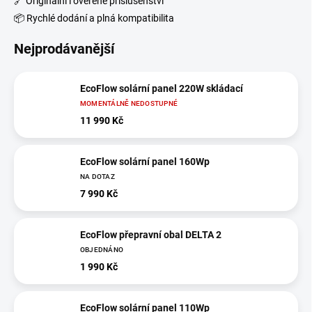
🔗 Originální i ověřené příslušenství
📦 Rychlé dodání a plná kompatibilita
Nejprodávanější
EcoFlow solární panel 220W skládací
MOMENTÁLNĚ NEDOSTUPNÉ
11 990 Kč
EcoFlow solární panel 160Wp
NA DOTAZ
7 990 Kč
EcoFlow přepravní obal DELTA 2
OBJEDNÁNO
1 990 Kč
EcoFlow solární panel 110Wp