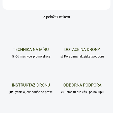
pomocníkem. Tento přenosný
a kompaktní solární...
5
položek celkem
O
v
l
á
d
a
c
TECHNIKA NA MÍRU
DOTACE NA DRONY
í
🎯 Od myslivce, pro myslivce
p
💰 Poradíme, jak získat podporu
r
v
k
y
v
INSTRUKTÁŽ DRONŮ
ODBORNÁ PODPORA
ý
p
🎓 Rychle a jednoduše do praxe
🤝 Jsme tu pro vás i po nákupu
i
s
u