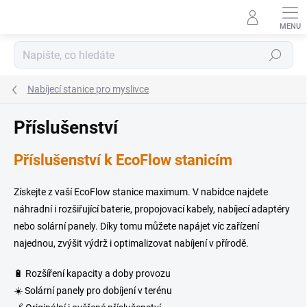
Přejít
na
obsah
Hledat
Nabíjecí stanice pro myslivce
Příslušenství
Příslušenství k EcoFlow stanicím
Získejte z vaší EcoFlow stanice maximum. V nabídce najdete
náhradní i rozšiřující baterie, propojovací kabely, nabíjecí adaptéry
nebo solární panely. Díky tomu můžete napájet víc zařízení
najednou, zvýšit výdrž i optimalizovat nabíjení v přírodě.
🔋 Rozšíření kapacity a doby provozu
☀️ Solární panely pro dobíjení v terénu