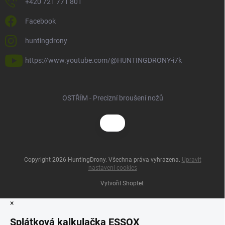
+420 721 771 801
Facebook
huntingdrony
https://www.youtube.com/@HUNTINGDRONY-i7k
OSTŘÍM - Precizní broušení nožů
Copyright 2026
HuntingDrony
. Všechna práva vyhrazena.
Upravit
nastavení cookies
Vytvořil Shoptet
×
Splátková kalkulačka ESSOX