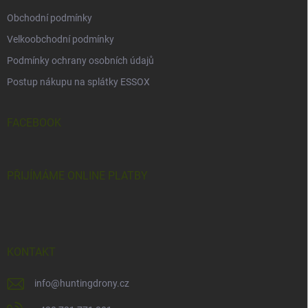
s
u
Obchodní podmínky
Velkoobchodní podmínky
Podmínky ochrany osobních údajů
Postup nákupu na splátky ESSOX
FACEBOOK
PŘIJÍMÁME ONLINE PLATBY
KONTAKT
info
@
huntingdrony.cz