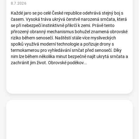
ů
8.7.2026
Každé jaro se po celé České republice odehrává stejný boj s
časem. Vysoká tráva ukrývá čerstvě narozená srnčata, která
se při nebezpečí instinktivně přikrčí k zemi. Právě tento
přirozený obranný mechanismus bohužel znamená obrovské
riziko během senosečí. Naštěstí stále více mysliveckých
spolků využívá moderní technologie a pořizuje drony s
termokamerou pro vyhledávání srnčat před senosečí. Díky
nim lze během několika minut bezpečně najít ukrytá srnčata a
zachránit jim život. Obrovské poděkov...