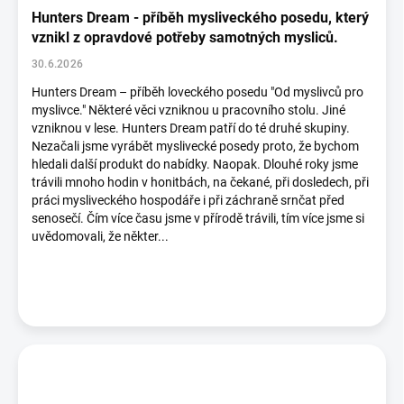
Hunters Dream - příběh mysliveckého posedu, který
vznikl z opravdové potřeby samotných mysliců.
30.6.2026
Hunters Dream – příběh loveckého posedu "Od myslivců pro
myslivce." Některé věci vzniknou u pracovního stolu. Jiné
vzniknou v lese. Hunters Dream patří do té druhé skupiny.
Nezačali jsme vyrábět myslivecké posedy proto, že bychom
hledali další produkt do nabídky. Naopak. Dlouhé roky jsme
trávili mnoho hodin v honitbách, na čekané, při dosledech, při
práci mysliveckého hospodáře i při záchraně srnčat před
senosečí. Čím více času jsme v přírodě trávili, tím více jsme si
uvědomovali, že někter...