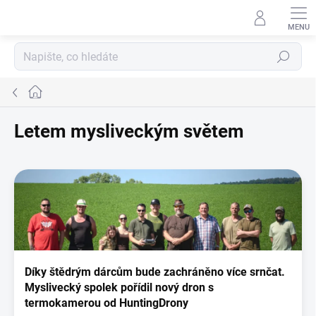
Přejít
na
obsah
Hledat
Domů
Letem mysliveckým světem
V
ý
p
i
s
č
l
Díky štědrým dárcům bude zachráněno více srnčat.
á
Myslivecký spolek pořídil nový dron s
n
termokamerou od HuntingDrony
k