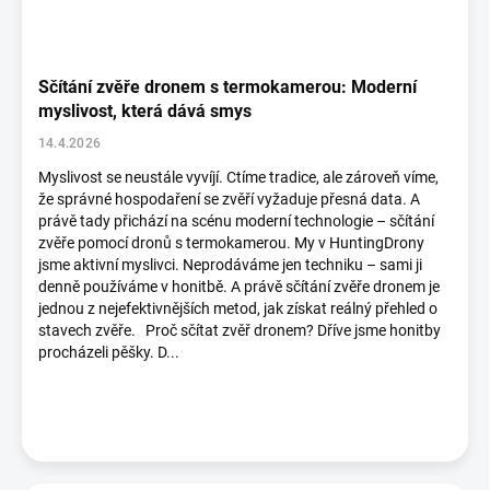
Sčítání zvěře dronem s termokamerou: Moderní
myslivost, která dává smys
14.4.2026
Myslivost se neustále vyvíjí. Ctíme tradice, ale zároveň víme,
že správné hospodaření se zvěří vyžaduje přesná data. A
právě tady přichází na scénu moderní technologie – sčítání
zvěře pomocí dronů s termokamerou. My v HuntingDrony
jsme aktivní myslivci. Neprodáváme jen techniku – sami ji
denně používáme v honitbě. A právě sčítání zvěře dronem je
jednou z nejefektivnějších metod, jak získat reálný přehled o
stavech zvěře. Proč sčítat zvěř dronem? Dříve jsme honitby
procházeli pěšky. D...