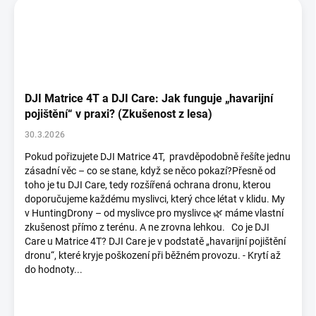
DJI Matrice 4T a DJI Care: Jak funguje „havarijní
pojištění“ v praxi? (Zkušenost z lesa)
30.3.2026
Pokud pořizujete DJI Matrice 4T, pravděpodobně řešíte jednu
zásadní věc – co se stane, když se něco pokazí?Přesně od
toho je tu DJI Care, tedy rozšířená ochrana dronu, kterou
doporučujeme každému myslivci, který chce létat v klidu. My
v HuntingDrony – od myslivce pro myslivce 🌿 máme vlastní
zkušenost přímo z terénu. A ne zrovna lehkou. Co je DJI
Care u Matrice 4T? DJI Care je v podstatě „havarijní pojištění
dronu“, které kryje poškození při běžném provozu. - Krytí až
do hodnoty...