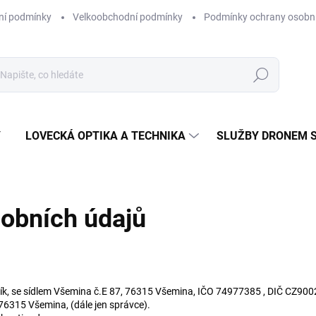
ní podmínky
Velkoobchodní podmínky
Podmínky ochrany osobní
Hledat
Y
LOVECKÁ OPTIKA A TECHNIKA
SLUŽBY DRONEM 
obních údajů
ů
ík, se sídlem Všemina č.E 87, 76315 Všemina, IČO 74977385 , DIČ CZ900
76315 Všemina, (dále jen správce).