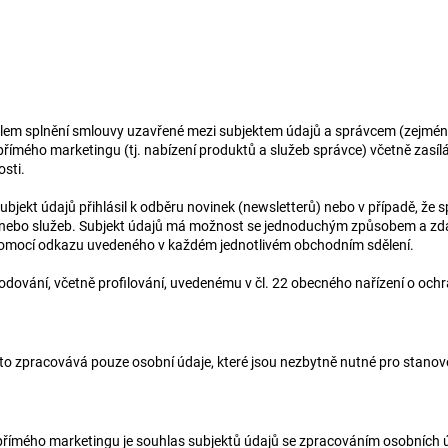
lem splnění smlouvy uzavřené mezi subjektem údajů a správcem (zejména 
 přímého marketingu (tj. nabízení produktů a služeb správce) včetně zasí
osti.
ubjekt údajů přihlásil k odběru novinek (newsletterů) nebo v případě, že
ů nebo služeb. Subjekt údajů má možnost se jednoduchým způsobem a zda
mocí odkazu uvedeného v každém jednotlivém obchodním sdělení.
ování, včetně profilování, uvedenému v čl. 22 obecného nařízení o och
to zpracovává pouze osobní údaje, které jsou nezbytně nutné pro stanov
ímého marketingu je souhlas subjektů údajů se zpracováním osobních úd