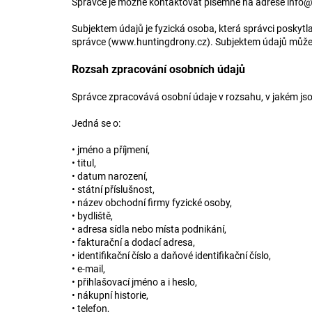
Správce je možné kontaktovat písemně na adrese
info@
Subjektem údajů je fyzická osoba, která správci poskyt
správce (
www.huntingdrony.cz
). Subjektem údajů může 
Rozsah zpracování osobních údajů
Správce zpracovává osobní údaje v rozsahu, v jakém jso
Jedná se o:
• jméno a příjmení,
• titul,
• datum narození,
• státní příslušnost,
• název obchodní firmy fyzické osoby,
• bydliště,
• adresa sídla nebo místa podnikání,
• fakturační a dodací adresa,
• identifikační číslo a daňové identifikační číslo,
• e-mail,
• přihlašovací jméno a i heslo,
• nákupní historie,
• telefon,