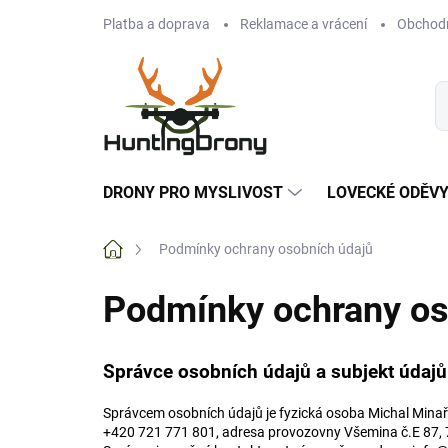
Přejít
Platba a doprava
Reklamace a vrácení
Obchod
na
obsah
DRONY PRO MYSLIVOST
LOVECKÉ ODĚV
Domů
Podmínky ochrany osobních údajů
Podmínky ochrany os
Správce osobních údajů a subjekt údaj
Správcem osobních údajů je fyzická osoba Michal Minař
+420 721 771 801
, adresa provozovny Všemina č.E 87, 