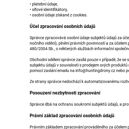
• platební údaje,
• síťové identifikátory,
• osobní údaje získané z cookies.
Účel zpracování osobních údajů
Správce zpracovává osobní údaje subjektů údajů za úče
nočního vidění), plnění právních povinností a za účelem
480/2004 Sb., o některých službách informační společn
Obchodní sdělení správce zasílá pouze v případě, že se s
subjektu údajů v souvislosti s prodejem svých produkt
pomocí zaslání emailu na
info@huntingdrony.cz
nebo po
Ze strany správce nedochází k automatizovanému rozhod
Posouzení nezbytnosti zpracování
Správce dbá na ochranu soukromí subjektů údajů, a pro
Právní základ zpracování osobních údajů
Právním základem zpracování prováděného za účelem př