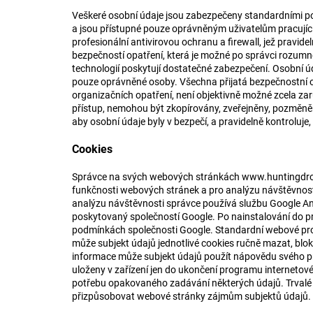
Veškeré osobní údaje jsou zabezpečeny standardními pos
a jsou přístupné pouze oprávněným uživatelům pracujíc
profesionální antivirovou ochranu a firewall, jež pravid
bezpečností opatření, která je možné po správci rozum
technologií poskytují dostatečné zabezpečení. Osobní ú
pouze oprávněné osoby. Všechna přijatá bezpečnostní o
organizačních opatření, není objektivně možné zcela za
přístup, nemohou být zkopírovány, zveřejněny, pozměněn
aby osobní údaje byly v bezpečí, a pravidelně kontroluje
Cookies
Správce na svých webových stránkách
www.huntingdro
funkčnosti webových stránek a pro analýzu návštěvnosti
analýzu návštěvnosti správce používá službu Google An
poskytovaný společností Google. Po nainstalování do pro
podmínkách společnosti Google. Standardní webové prohl
může subjekt údajů jednotlivé cookies ručně mazat, blokova
informace může subjekt údajů použít nápovědu svého pr
uloženy v zařízení jen do ukončení programu internetov
potřebu opakovaného zadávání některých údajů. Trvalé 
přizpůsobovat webové stránky zájmům subjektů údajů.