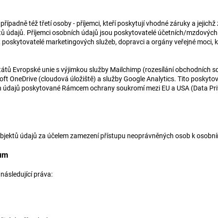
ípadně též třetí osoby - příjemci, kteří poskytují vhodné záruky a jejich
ktů údajů. Příjemci osobních údajů jsou poskytovatelé účetních/mzdových 
 poskytovatelé marketingových služeb, dopravci a orgány veřejné moci,
tů Evropské unie s výjimkou služby Mailchimp (rozesílání obchodních sdě
oft OneDrive (cloudová úložiště) a služby Google Analytics. Tito poskytov
ch údajů poskytované Rámcem ochrany soukromí mezi EU a USA (Data Pr
ubjektů údajů za účelem zamezení přístupu neoprávněných osob k osob
jům
následující práva: