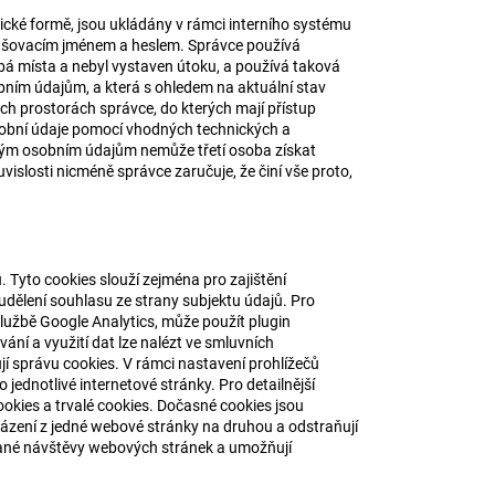
ické formě, jsou ukládány v rámci interního systému
hlašovacím jménem a heslem. Správce používá
labá místa a nebyl vystaven útoku, a používá taková
ním údajům, a která s ohledem na aktuální stav
ch prostorách správce, do kterých mají přístup
sobní údaje pomocí vhodných technických a
nutým osobním údajům nemůže třetí osoba získat
slosti nicméně správce zaručuje, že činí vše proto,
. Tyto cookies slouží zejména pro zajištění
udělení souhlasu ze strany subjektu údajů. Pro
lužbě Google Analytics, může použít plugin
ání a využití dat lze nalézt ve smluvních
í správu cookies. V rámci nastavení prohlížečů
o jednotlivé internetové stránky. Pro detailnější
kies a trvalé cookies. Dočasné cookies jsou
házení z jedné webové stránky na druhou a odstraňují
vané návštěvy webových stránek a umožňují