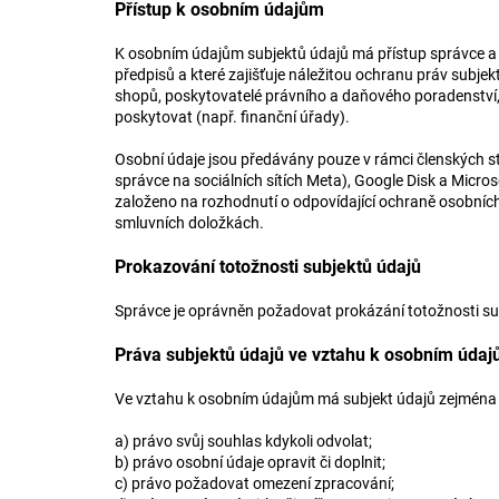
Přístup k osobním údajům
K osobním údajům subjektů údajů má přístup správce a př
předpisů a které zajišťuje náležitou ochranu práv subje
shopů, poskytovatelé právního a daňového poradenství,
poskytovat (např. finanční úřady).
Osobní údaje jsou předávány pouze v rámci členských stá
správce na sociálních sítích Meta), Google Disk a Micros
založeno na rozhodnutí o odpovídající ochraně osobní
smluvních doložkách.
Prokazování totožnosti subjektů údajů
Správce je oprávněn požadovat prokázání totožnosti s
Práva subjektů údajů ve vztahu k osobním úda
Ve vztahu k osobním údajům má subjekt údajů zejména 
a) právo svůj souhlas kdykoli odvolat;
b) právo osobní údaje opravit či doplnit;
c) právo požadovat omezení zpracování;