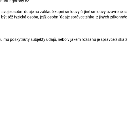
huntingdrony.cz
.
la svoje osobní údaje na základě kupní smlouvy či jiné smlouvy uzavřené 
být též fyzická osoba, jejíž osobní údaje správce získal z jiných zákonný
u mu poskytnuty subjekty údajů, nebo v jakém rozsahu je správce získá z