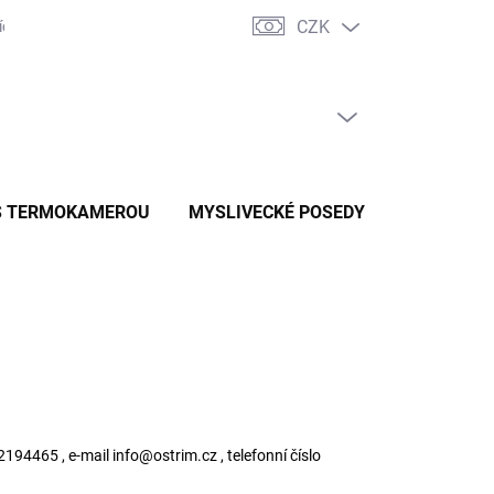
CZK
ch údajů
Postup nákupu na splátky ESSOX
PRÁZDNÝ KOŠÍK
NÁKUPNÍ
KOŠÍK
S TERMOKAMEROU
MYSLIVECKÉ POSEDY
LETEM MY
2194465 , e-mail
info@ostrim.cz
, telefonní číslo