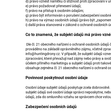
d) právo vznést námitku či stížnost proti zpracování v u
e) právo požadovat přenesení údajů;
f) právo na přístup k osobním údajům;
g) právo být informován o porušení zabezpečení osobníc
h) právo na výmaz osobních údajů (právo být „zapomenu
i) další práva stanovená v zákoně o ochraně osobních 
Co to znamená, že subjekt údajů má právo vzné
Dle čl. 21 obecného nařízení o ochraně osobních údajů č
prováděno na základě oprávněného zájmu, včetně zprac
info@huntingdrony.cz
. V případě, že subjekt údajů vz
zpracování, které převažují nad zájmy nebo právy a svo
účelem přímého marketingu a subjekt údajů proti takov
obsahuje zejména čl. 21 obecného nařízení o ochraně o
Povinnost poskytnout osobní údaje
Osobní údaje subjekt údajů poskytuje zcela dobrovolně
subjekt údajů své osobní údaje správci neposkytne, neb
údajů, zda do smluvního vztahu se správcem chce vstoupi
Zabezpečení osobních údajů