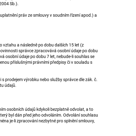
/2004 Sb.).
platnění práv ze smlouvy v soudním řízení apod.) a
vztahu a následně po dobu dalších 15 let (z
 povinnosti správce zpracovává osobní údaje po dobu
 osobní údaje po dobu 7 let, nebude-li souhlas se
nou příslušnými právními předpisy či v souladu s
 s prodejem výrobku nebo služby správce dle zák. č.
tu údajů.
ím osobních údajů kdykoli bezplatně odvolat, a to
terý byl dán před jeho odvoláním. Odvolání souhlasu
ména je-li zpracování nezbytné pro splnění smlouvy,