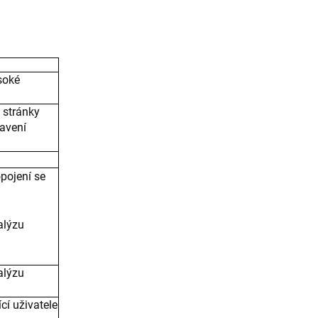
ysoké
i stránky
avení
pojení se
alýzu
alýzu
cí uživatele