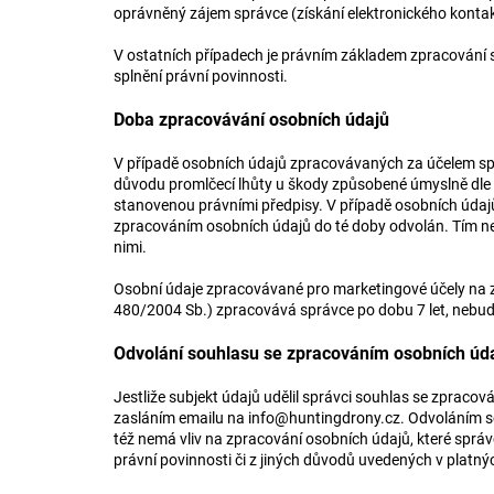
oprávněný zájem správce (získání elektronického kontak
V ostatních případech je právním základem zpracování 
splnění právní povinnosti.
Doba zpracovávání osobních údajů
V případě osobních údajů zpracovávaných za účelem spl
důvodu promlčecí lhůty u škody způsobené úmyslně dle §
stanovenou právními předpisy. V případě osobních údaj
zpracováním osobních údajů do té doby odvolán. Tím ne
nimi.
Osobní údaje zpracovávané pro marketingové účely na zá
480/2004 Sb.) zpracovává správce po dobu 7 let, nebud
Odvolání souhlasu se zpracováním osobních úd
Jestliže subjekt údajů udělil správci souhlas se zprac
zasláním emailu na
info@huntingdrony.cz
. Odvoláním s
též nemá vliv na zpracování osobních údajů, které správ
právní povinnosti či z jiných důvodů uvedených v platn