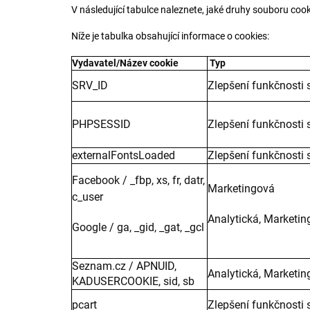
V následující tabulce naleznete, jaké druhy souboru coo
Níže je tabulka obsahující informace o cookies:
Vydavatel/Název cookie
Typ
SRV_ID
Zlepšení funkčnosti 
PHPSESSID
Zlepšení funkčnosti 
externalFontsLoaded
Zlepšení funkčnosti 
Facebook / _fbp, xs, fr, datr,
Marketingová
c_user
Analytická, Marketi
Google / ga, _gid, _gat, _gcl
Seznam.cz / APNUID,
Analytická, Marketi
KADUSERCOOKIE, sid, sb
pcart
Zlepšení funkčnosti 