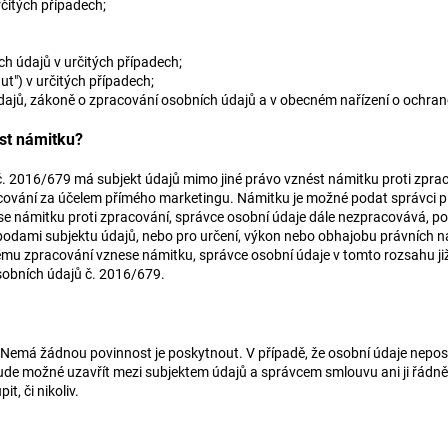
rčitých případech;
h údajů v určitých případech;
t") v určitých případech;
údajů, zákoně o zpracování osobních údajů a v obecném nařízení o ochra
st námitku?
. 2016/679 má subjekt údajů mimo jiné právo vznést námitku proti zpraco
ování za účelem přímého marketingu. Námitku je možné podat správci p
nese námitku proti zpracování, správce osobní údaje dále nezpracovává,
bodami subjektu údajů, nebo pro určení, výkon nebo obhajobu právních n
ému zpracování vznese námitku, správce osobní údaje v tomto rozsahu již
sobních údajů č. 2016/679.
. Nemá žádnou povinnost je poskytnout. V případě, že osobní údaje nep
ude možné uzavřít mezi subjektem údajů a správcem smlouvu ani ji řádně p
t, či nikoliv.