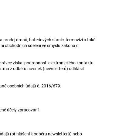
prodej dronů, bateriových stanic, termovizí a také
lání obchodních sdělení ve smyslu zákona č.
 správce získal podrobnosti elektronického kontaktu
rma z odběru novinek (newsletterů) odhlásit
raně osobních údajů č. 2016/679.
ené účely zpracování.
ajů (přihlášení k odběru newsletterů) nebo