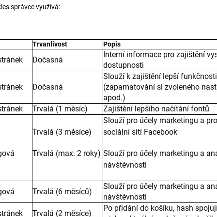
kies správce využívá:
Trvanlivost
Popis
Interní informace pro zajištění v
stránek
Dočasná
dostupnosti
Slouží k zajištění lepší funkčnost
stránek
Dočasná
(zapamatování si zvoleného nast
apod.)
stránek
Trvalá (1 měsíc)
Zajištění lepšího načítání fontů
Slouží pro účely marketingu a pro
Trvalá (3 měsíce)
sociální sítí Facebook
ngová
Trvalá (max. 2 roky)
Slouží pro účely marketingu a an
návštěvnosti
Slouží pro účely marketingu a an
ngová
Trvalá (6 měsíců)
návštěvnosti
Po přidání do košíku, hash spojují
stránek
Trvalá (2 měsíce)