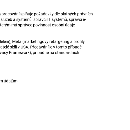
ž zpracování splňuje požadavky dle platných právních
služeb a systémů, správci IT systémů, správci e-
 kterým má správce povinnost osobní údaje
lení), Meta (marketingový retargeting a profily
atelé sídlí v USA. Předávání je v tomto případě
ivacy Framework), případně na standardních
ním údajům.