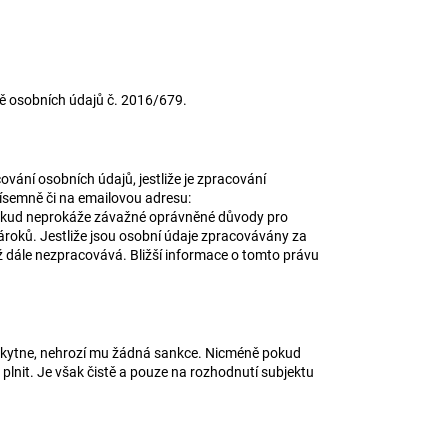
ně osobních údajů č. 2016/679.
vání osobních údajů, jestliže je zpracování
ísemně či na emailovou adresu:
 pokud neprokáže závažné oprávněné důvody pro
ároků. Jestliže jsou osobní údaje zpracovávány za
 dále nezpracovává. Bližší informace o tomto právu
oskytne, nehrozí mu žádná sankce. Nicméně pokud
lnit. Je však čistě a pouze na rozhodnutí subjektu