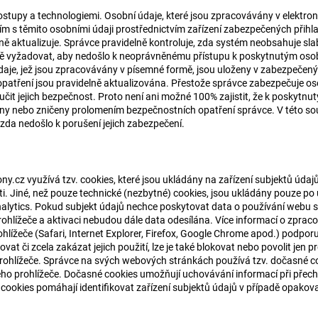
tupy a technologiemi. Osobní údaje, které jsou zpracovávány v elektron
ím s těmito osobními údaji prostřednictvím zařízení zabezpečených při
elně aktualizuje. Správce pravidelně kontroluje, zda systém neobsahuje s
ně vyžadovat, aby nedošlo k neoprávněnému přístupu k poskytnutým osob
daje, jež jsou zpracovávány v písemné formě, jsou uloženy v zabezpečený
patření jsou pravidelně aktualizována. Přestože správce zabezpečuje o
ručit jejich bezpečnost. Proto není ani možné 100% zajistit, že k poskyt
y nebo zničeny prolomením bezpečnostních opatření správce. V této souvi
, zda nedošlo k porušení jejich zabezpečení.
ny.cz
využívá tzv. cookies, které jsou ukládány na zařízení subjektů údajů
. Jiné, než pouze technické (nezbytné) cookies, jsou ukládány pouze po 
alytics. Pokud subjekt údajů nechce poskytovat data o používání webu s
hlížeče a aktivaci nebudou dále data odesílána. Více informací o zpracov
ížeče (Safari, Internet Explorer, Firefox, Google Chrome apod.) podporuj
t či zcela zakázat jejich použití, lze je také blokovat nebo povolit jen pr
ohlížeče. Správce na svých webových stránkách používá tzv. dočasné coo
ého prohlížeče. Dočasné cookies umožňují uchovávání informací při přec
cookies pomáhají identifikovat zařízení subjektů údajů v případě opako