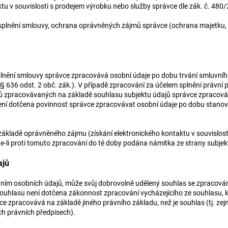
tu v souvislosti s prodejem výrobku nebo služby správce dle zák. č. 480
splnění smlouvy, ochrana oprávněných zájmů správce (ochrana majetku, u
nění smlouvy správce zpracovává osobní údaje po dobu trvání smluvního 
 636 odst. 2 obč. zák.). V případě zpracování za účelem splnění právní
ů zpracovávaných na základě souhlasu subjektu údajů správce zpracovává
ní dotčena povinnost správce zpracovávat osobní údaje po dobu stanove
kladě oprávněného zájmu (získání elektronického kontaktu v souvislosti
e-li proti tomuto zpracování do té doby podána námitka ze strany subjek
ajů
ováním osobních údajů, může svůj dobrovolně udělený souhlas se zpracován
ouhlasu není dotčena zákonnost zpracování vycházejícího ze souhlasu, k
ce zpracovává na základě jiného právního základu, než je souhlas (tj. zej
ých právních předpisech).