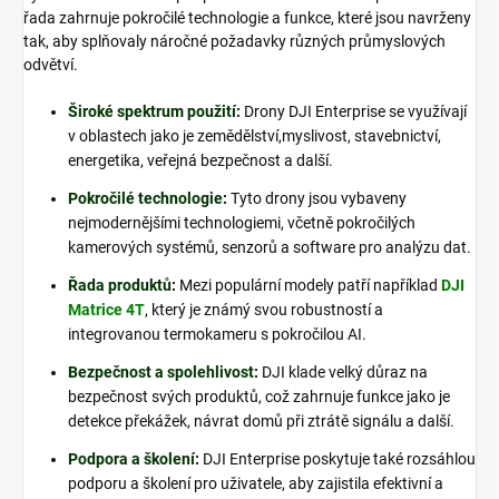
řada zahrnuje pokročilé technologie a funkce, které jsou navrženy
tak, aby splňovaly náročné požadavky různých průmyslových
odvětví.
Široké spektrum použití
:
Drony DJI Enterprise se využívají
v oblastech jako je zemědělství,myslivost, stavebnictví,
energetika, veřejná bezpečnost a další.
Pokročilé technologie
:
Tyto drony jsou vybaveny
nejmodernějšími technologiemi, včetně pokročilých
kamerových systémů, senzorů a software pro analýzu dat.
Řada produktů
:
Mezi populární modely patří například
DJI
Matrice 4T
, který je známý svou robustností a
integrovanou termokameru s pokročilou AI.
Bezpečnost a spolehlivost
:
DJI klade velký důraz na
bezpečnost svých produktů, což zahrnuje funkce jako je
detekce překážek, návrat domů při ztrátě signálu a další.
Podpora a školení
:
DJI Enterprise poskytuje také rozsáhlou
podporu a školení pro uživatele, aby zajistila efektivní a