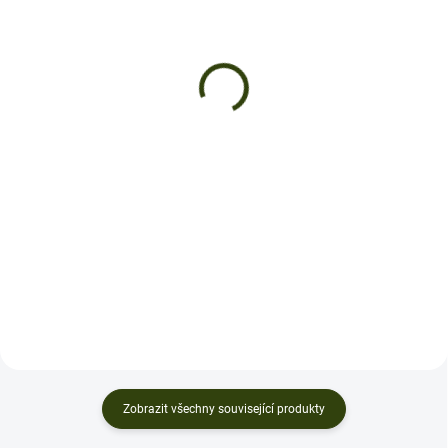
DJI AL1 SpotLight - LED
DJI Matrice 4 Series
na dron Matrice 4T
Battery
7 590 Kč
4 990 Kč
Do košíku
Do košíku
DJI AL1 Spotlight pro drony
DJI Matrice 4 Series - Baterie Pro
Matrice 4 Series Objevte sílu a
myslivce, kteří hledají spolehlivou
všestrannost DJI AL1 Spotlight,
a výkonnou baterii pro své drony,
klíčového doplňku pro drony
je DJI Matrice 4 Series - Baterie
Matrice 4 Series, který přináší
ideální volbou. Tato baterie s...
výkonné osvětlení a...
Zobrazit všechny související produkty