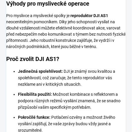
Výhody pro myslivecké operace
Pro myslivce a myslivecké spolky je
reproduktor DJI AS1
neocenitelným pomocníkem. Díky jeho schopnosti vysílat na
dlouhé vzdálenosti můžete efektivně koordinovat akce, varovat
před nebezpečím nebo komunikovat s týmem bez nutnosti fyzické
přítomnosti. Jeho robustní konstrukce zajišťuje, že vydrží i v
náročných podmínkách, které jsou běžné v terénu.
Proč zvolit DJI AS1?
Jedinečná spolehlivost:
DJI je známý svou kvalitou a
spolehlivostí, což zaručuje, že tento reproduktor vás
nezklame ani v kritických situacích.
Flexibilita použití:
Možnost kombinace s reflektorem a
podpora různých režimů vysílání znamená, že se snadno
přizpůsobí vašim specifickým potřebám.
Pokročilé funkce:
Potlačení ozvěny a možnost živého
vysílání zajišťují, že vaše zprávy budou vždy jasné a
srozumitelné.