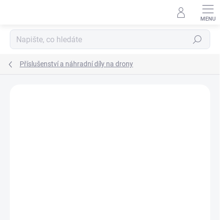
Přejít
na
obsah
Hledat
Příslušenství a náhradní díly na drony
Podrobnosti hodnocení
Neohodnoceno
ZNAČKA:
DJI
NOVINKA
TIP