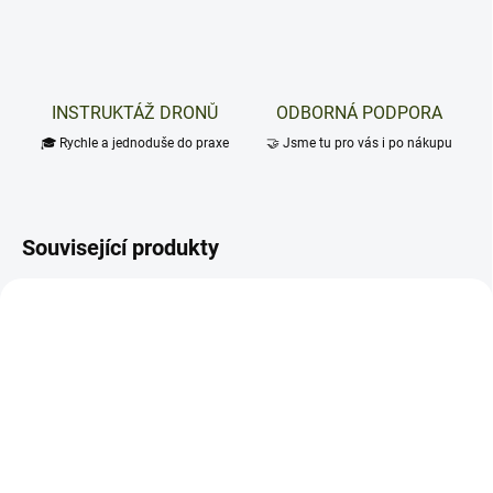
INSTRUKTÁŽ DRONŮ
ODBORNÁ PODPORA
🎓 Rychle a jednoduše do praxe
🤝 Jsme tu pro vás i po nákupu
Související produkty
NOVINKA
NOVINKA
TIP
TIP
SKLADEM
SKLADEM
(2 KS)
(>5 KS)