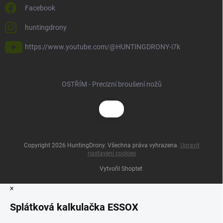
Facebook
huntingdrony
https://www.youtube.com/@HUNTINGDRONY-i7k
OSTŘÍM - Precizní broušení nožů
Copyright 2026
HuntingDrony
. Všechna práva vyhrazena.
Upravit
nastavení cookies
Vytvořil Shoptet
×
Splátková kalkulačka ESSOX