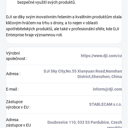
bezpečné využití svých produktů.
DJI se díky svým inovativním řešením a kvalitním produktům stala
klíčovým hráčem na trhu s drony, a to nejen v oblasti
spotřebitelských produktů, ale také v profesionální sféře, kde DJI
Enterprise hraje významnou roli.
Výrobní
https://www.dji.com/cz
společnost
:
DJI Sky City,No.55 Xianyuan Road,Nanshan
Adresa
:
District,Shenzhen, China
E-mail
:
inform@dji.com
Zástupce
STABLECAM s.r.o.
výrobce v EU
:
Adresa
Doubravice 110, 533 53 Pardubice, Czech
zástupce v EU
republic