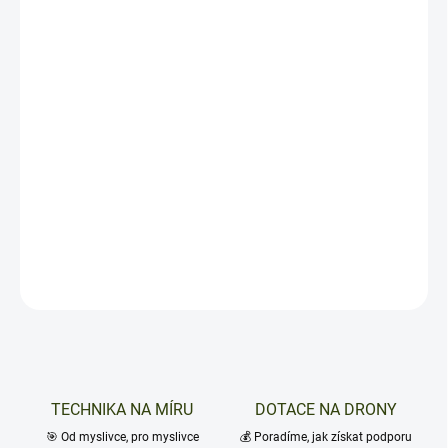
Reproduktor DJI AS1 pro drony Matrice 4
Series
Vylepšete své operace s dronem díky
reproduktoru DJI AS1
, který
nabízí neuvěřitelnou hlasitost a dosah. Tento výkonný reproduktor
je navržen pro drony Matrice 4 Series, aby poskytl maximální
efektivitu a flexibilitu při vašich misích. S maximální hlasitostí až
114 decibelů na vzdálenost 1 metru a dosahem vysílání až 300
metrů se stává ideálním nástrojem pro komunikaci v terénu.
DETAILNÍ INFORMACE
ZEPTAT SE
TECHNIKA NA MÍRU
DOTACE NA DRONY
🎯 Od myslivce, pro myslivce
💰 Poradíme, jak získat podporu