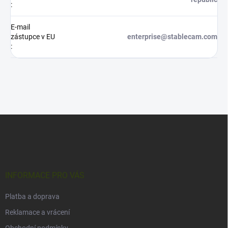
:
E-mail
zástupce v EU
enterprise@stablecam.com
:
Z
á
p
a
t
í
INFORMACE PRO VÁS
Platba a doprava
Reklamace a vrácení