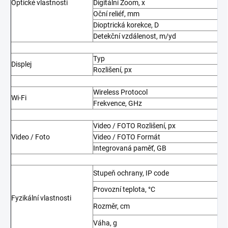
Optické vlastnosti
Digitální Zoom, x
Oční reliéf, mm
Dioptrická korekce, D
Detekční vzdálenost, m/yd
Typ
Displej
Rozlišení, px
Wireless Protocol
Wi-Fi
Frekvence, GHz
Video / FOTO Rozlišení, px
Video / Foto
Video / FOTO Formát
Integrovaná paměť, GB
Stupeň ochrany, IP code
Provozní teplota, °C
Fyzikální vlastnosti
Rozměr, cm
Váha, g