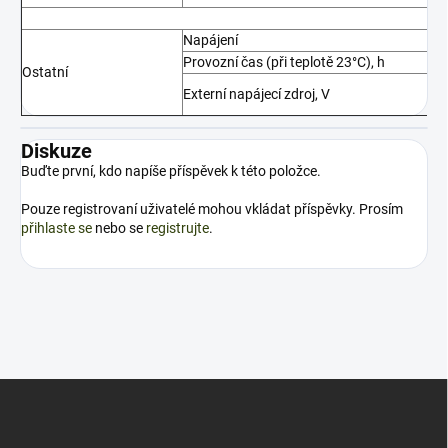
Napájení
Provozní čas (při teplotě 23°C), h
Ostatní
Externí napájecí zdroj, V
Diskuze
Buďte první, kdo napíše příspěvek k této položce.
Pouze registrovaní uživatelé mohou vkládat příspěvky. Prosím
přihlaste se
nebo se
registrujte
.
Z
á
p