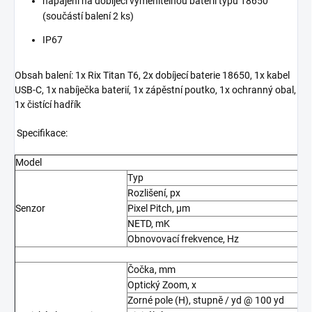
napájení na dobíjecí vyměnitelnou baterii typu 18650
(součástí balení 2 ks)
IP67
Obsah balení: 1x Rix Titan T6, 2x dobíjecí baterie 18650, 1x kabel
USB-C, 1x nabíječka baterií, 1x zápěstní poutko, 1x ochranný obal,
1x čistící hadřík
Specifikace:
Model
Typ
Rozlišení, px
Senzor
Pixel Pitch, µm
NETD, mK
Obnovovací frekvence, Hz
Čočka, mm
Optický Zoom, x
Zorné pole (H), stupně / yd @ 100 yd