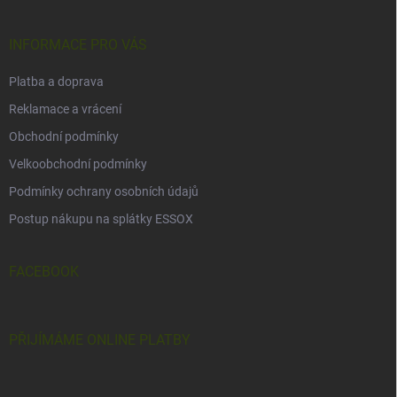
a
t
í
INFORMACE PRO VÁS
Platba a doprava
Reklamace a vrácení
Obchodní podmínky
Velkoobchodní podmínky
Podmínky ochrany osobních údajů
Postup nákupu na splátky ESSOX
FACEBOOK
PŘIJÍMÁME ONLINE PLATBY