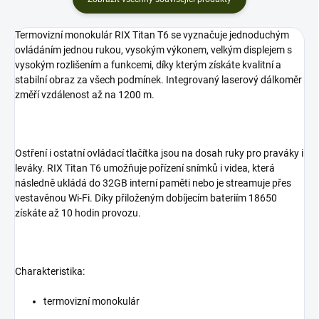
Termovizní monokulár RIX Titan T6 se vyznačuje jednoduchým
ovládáním jednou rukou, vysokým výkonem, velkým displejem s
vysokým rozlišením a funkcemi, díky kterým získáte kvalitní a
stabilní obraz za všech podmínek. Integrovaný laserový dálkoměr
změří vzdálenost až na 1200 m.
Ostření i ostatní ovládací tlačítka jsou na dosah ruky pro praváky i
leváky. RIX Titan T6 umožňuje pořízení snímků i videa, která
následně ukládá do 32GB interní paměti nebo je streamuje přes
vestavěnou Wi-Fi. Díky přiloženým dobíjecím bateriím 18650
získáte až 10 hodin provozu.
Charakteristika:
termovizní monokulár