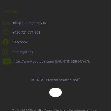
KONTAKT
info
@
huntingdrony.cz
+420 721 771 801
Facebook
huntingdrony
https://www.youtube.com/@HUNTINGDRONY-i7k
OSTŘÍM - Precizní broušení nožů
Copyright 2026
HuntingDrony
. Všechna práva vyhrazena.
Upravit