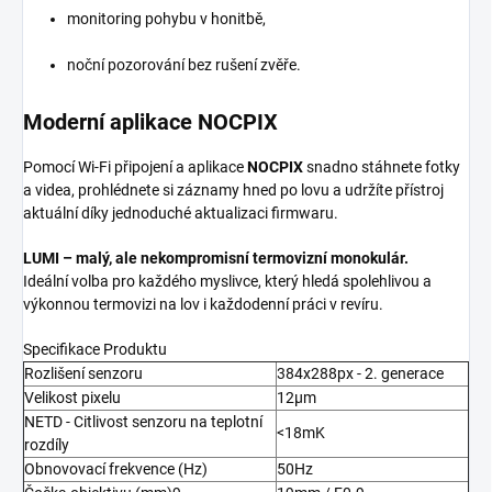
monitoring pohybu v honitbě,
noční pozorování bez rušení zvěře.
Moderní aplikace NOCPIX
Pomocí Wi-Fi připojení a aplikace
NOCPIX
snadno stáhnete fotky
a videa, prohlédnete si záznamy hned po lovu a udržíte přístroj
aktuální díky jednoduché aktualizaci firmwaru.
LUMI – malý, ale nekompromisní termovizní monokulár.
Ideální volba pro každého myslivce, který hledá spolehlivou a
výkonnou termovizi na lov i každodenní práci v revíru.
Specifikace Produktu
Rozlišení senzoru
384x288px - 2. generace
Velikost pixelu
12µm
NETD - Citlivost senzoru na teplotní
<18mK
rozdíly
Obnovovací frekvence (Hz)
50Hz