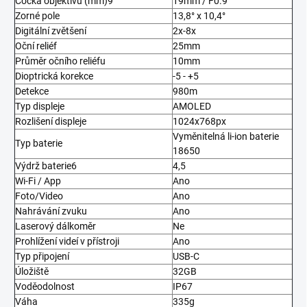
Čočka objektivu (mm)9
19mm / F0.9
Zorné pole
13,8° x 10,4°
Digitální zvětšení
2x-8x
Oční reliéf
25mm
Průměr očního reliéfu
10mm
Dioptrická korekce
-5 - +5
Detekce
980m
Typ displeje
AMOLED
Rozlišení displeje
1024x768px
Vyměnitelná li-ion baterie
Typ baterie
18650
Výdrž baterie6
4,5
Wi-Fi / App
Ano
Foto/Video
Ano
Nahrávání zvuku
Ano
Laserový dálkoměr
Ne
Prohlížení videí v přístroji
Ano
Typ připojení
USB-C
Úložiště
32GB
Voděodolnost
IP67
Váha
335g