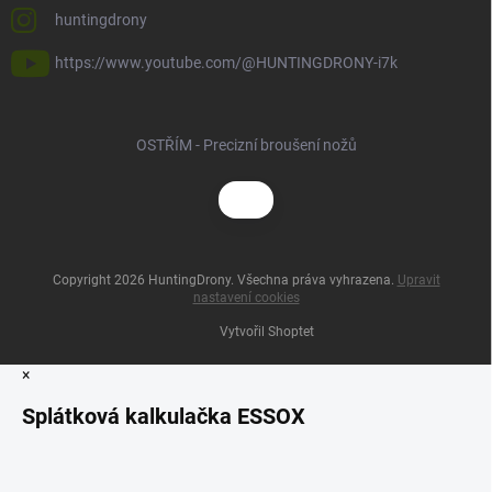
huntingdrony
https://www.youtube.com/@HUNTINGDRONY-i7k
OSTŘÍM - Precizní broušení nožů
Copyright 2026
HuntingDrony
. Všechna práva vyhrazena.
Upravit
nastavení cookies
Vytvořil Shoptet
×
Splátková kalkulačka ESSOX