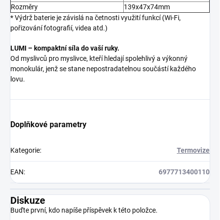
Rozměry
139x47x74mm
* Výdrž baterie je závislá na četnosti využití funkcí (Wi-Fi,
pořizování fotografií, videa atd.)
LUMI – kompaktní síla do vaší ruky.
Od myslivců pro myslivce, kteří hledají spolehlivý a výkonný
monokulár, jenž se stane nepostradatelnou součástí každého
lovu.
Doplňkové parametry
Kategorie
:
Termovize
EAN
:
6977713400110
Diskuze
Buďte první, kdo napíše příspěvek k této položce.