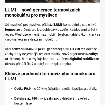
LUMI – nová generace termovizních
monokulárů pro myslivce
Od myslivců pro myslivce přichází
LUMI
, kompaktní a spolehlivá
termovize
určená pro lov, dohledávku zvěře i každodenní práci v
revíru. Přestože je menší než mobilní telefon, nabízí výkon, který se
vyrovná větším a dražším modelům.
Díky
senzoru 384×288 px (2. generace)
a
NETD <18 mK
dokáže
zachytit i ty nejjemnější teplotní rozdíly. Nový algoritmus
Reality+
AI
eliminuje šum a zvyšuje kontrast, zatímco
digitální stabilizace
obrazu
přináší čistý a ostrý obraz i při pohybu.
Klíčové přednosti termovizního monokuláru
LUMI
Čočka F0.9
– o 20 % vyšší příjem světla, lepší jas a detaily.
Detekce až 980 m
– ideální pro vyhledávání zvěře i v
hustém lese.