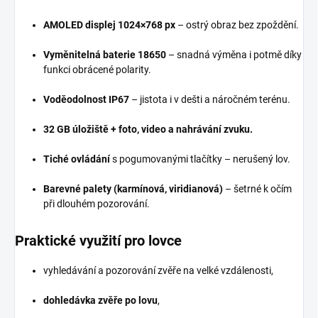
AMOLED displej 1024×768 px
– ostrý obraz bez zpoždění.
Vyměnitelná baterie 18650
– snadná výměna i potmě díky
funkci obrácené polarity.
Voděodolnost IP67
– jistota i v dešti a náročném terénu.
32 GB úložiště + foto, video a nahrávání zvuku.
Tiché ovládání
s pogumovanými tlačítky – nerušený lov.
Barevné palety (karmínová, viridianová)
– šetrné k očím
při dlouhém pozorování.
Praktické využití pro lovce
vyhledávání a pozorování zvěře na velké vzdálenosti,
dohledávka zvěře po lovu
,