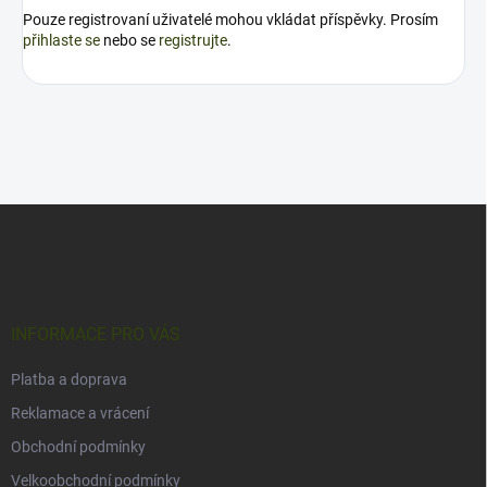
Pouze registrovaní uživatelé mohou vkládat příspěvky. Prosím
přihlaste se
nebo se
registrujte
.
Z
á
p
a
t
í
INFORMACE PRO VÁS
Platba a doprava
Reklamace a vrácení
Obchodní podmínky
Velkoobchodní podmínky