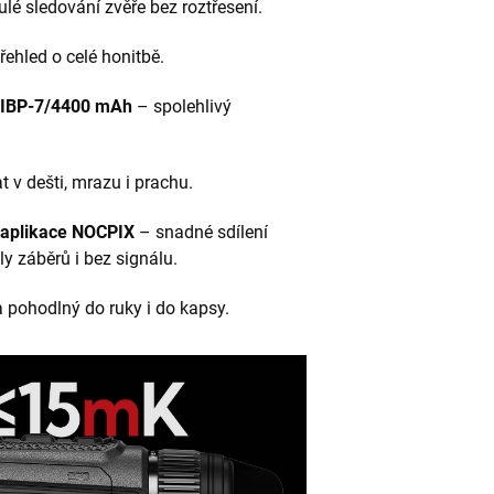
lé sledování zvěře bez roztřesení.
řehled o celé honitbě.
ií IBP-7/4400 mAh
– spolehlivý
 v dešti, mrazu i prachu.
/ aplikace NOCPIX
– snadné sdílení
y záběrů i bez signálu.
pohodlný do ruky i do kapsy.