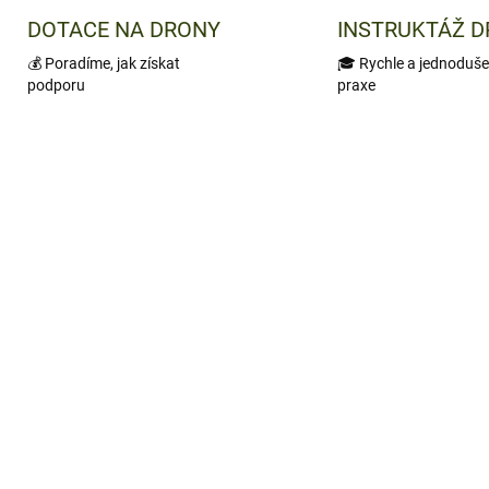
DOTACE NA DRONY
INSTRUKTÁŽ 
💰 Poradíme, jak získat
🎓 Rychle a jednoduše
podporu
praxe
KA
TIP
227
SKLADEM
SKL
(
KMICRO HABROK 4K
Termovizní monokulár