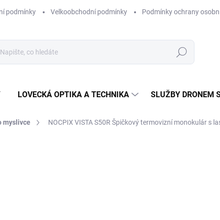
ní podmínky
Velkoobchodní podmínky
Podmínky ochrany osobní
Hledat
Y
LOVECKÁ OPTIKA A TECHNIKA
SLUŽBY DRONEM 
o myslivce
NOCPIX VISTA S50R
Špičkový termovizní monokulár s 
ní
ZNAČKA:
NOCPIX
112 990 Kč
93 380,17 Kč bez DPH
Měrná
SKLADEM