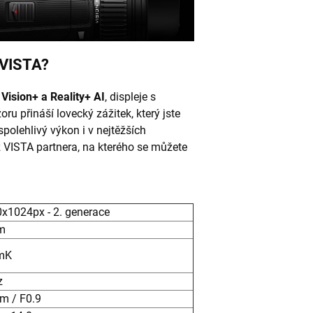
 VISTA?
í
Vision+ a Reality+ AI
, displeje s
u přináší lovecký zážitek, který jste
 spolehlivý výkon i v nejtěžších
z VISTA partnera, na kterého se můžete
x1024px - 2. generace
m
mK
z
m / F0.9