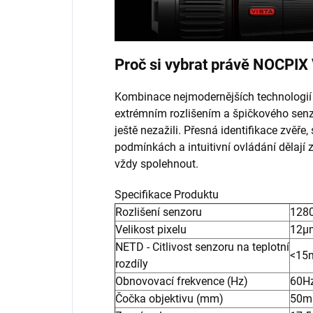
Proč si vybrat právě NOCPIX
Kombinace nejmodernějších technologi
extrémním rozlišením a špičkového senzor
ještě nezažili. Přesná identifikace zvěře,
podmínkách a intuitivní ovládání dělají 
vždy spolehnout.
Specifikace Produktu
Rozlišení senzoru
1280
Velikost pixelu
12µ
NETD - Citlivost senzoru na teplotní
<15
rozdíly
Obnovovací frekvence (Hz)
60H
Čočka objektivu (mm)
50m