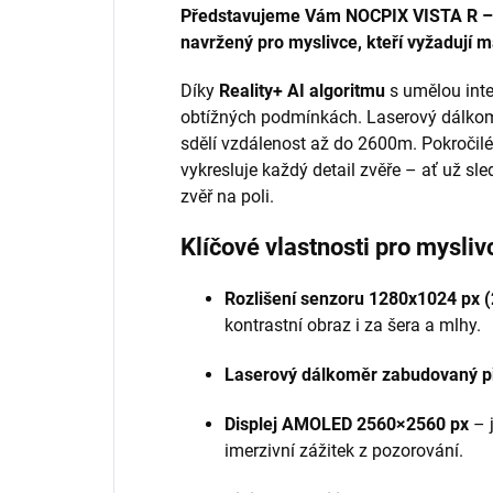
Představujeme Vám NOCPIX VISTA R – 
navržený pro myslivce, kteří vyžadují m
Díky
Reality+ AI algoritmu
s umělou intel
obtížných podmínkách. Laserový dálko
sdělí vzdálenost až do 2600m. Pokročil
vykresluje každý detail zvěře – ať už sl
zvěř na poli.
Klíčové vlastnosti pro mysliv
Rozlišení senzoru
1280x1024
px (
kontrastní obraz i za šera a mlhy.
Laserový dálkoměr zabudovaný p
Displej AMOLED 2560×2560 px
– 
imerzivní zážitek z pozorování.