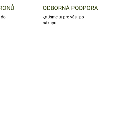
DRONŮ
ODBORNÁ PODPORA
 do
🤝 Jsme tu pro vás i po
nákupu
TIP
245
283
ADEM
SKLADEM
1 KS)
NOCPIX LUMI L35R