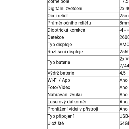
Zorné pole
17.5
Digitální zvětšení
2x-4
Oční reliéf
25
Průměr očního reliéfu
8m
Dioptrická korekce
-4 - 
Detekce
260
Typ displeje
AMOL
Rozlišení displeje
256
2x V
Typ baterie
7/4
Výdrž baterie
4,5
Wi-Fi / App
Ano
Foto/Video
Ano
Nahrávání zvuku
Ano
Laserový dálkoměr
Ano,
Prohlížení videí v přístroji
Ano
Typ připojení
USB
Úložiště
64G