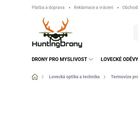
Přejít
Platba a doprava
Reklamace a vrácení
Obchod
na
obsah
DRONY PRO MYSLIVOST
LOVECKÉ ODĚV
Domů
Lovecká optika a technika
Termovize pr
Neohodnoceno
Podrobnosti hodnoce
NOVINKA
TIP