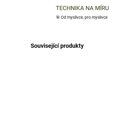
TECHNIKA NA MÍRU
🎯 Od myslivce, pro myslivce
Související produkty
NOVINKA
NOVIN
230
TIP
TIP
SKLADEM
HIKMICRO HABROK PRO
HI