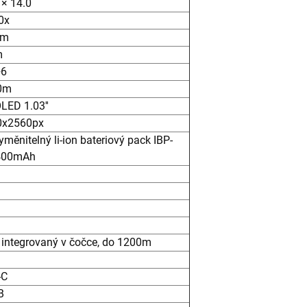
 × 14.0
0x
mm
m
+6
0m
ED 1.03''
0x2560px
yměnitelný li-ion bateriový pack IBP-
400mAh
 integrovaný v čočce, do 1200m
-C
B