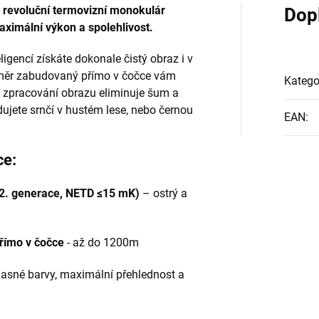
revoluční termovizní monokulár
Dop
aximální výkon a spolehlivost.
igencí získáte dokonale čistý obraz i v
měr zabudovaný přímo v čočce vám
Katego
é zpracování obrazu eliminuje šum a
edujete srnčí v hustém lese, nebo černou
EAN
:
ce:
2. generace, NETD ≤15 mK)
– ostrý a
římo v čočce
- až do 1200m
jasné barvy, maximální přehlednost a