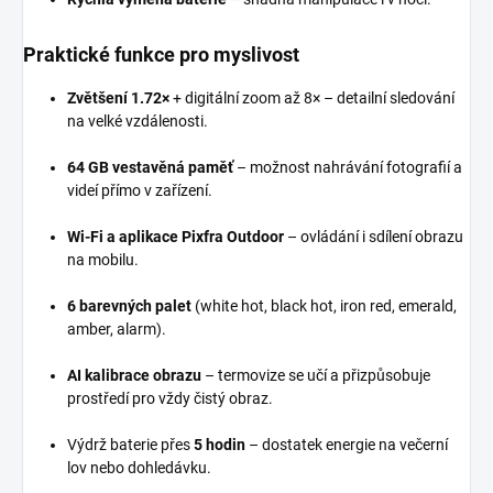
Praktické funkce pro myslivost
Zvětšení 1.72×
+ digitální zoom až 8× – detailní sledování
na velké vzdálenosti.
64 GB vestavěná paměť
– možnost nahrávání fotografií a
videí přímo v zařízení.
Wi-Fi a aplikace Pixfra Outdoor
– ovládání i sdílení obrazu
na mobilu.
6 barevných palet
(white hot, black hot, iron red, emerald,
amber, alarm).
AI kalibrace obrazu
– termovize se učí a přizpůsobuje
prostředí pro vždy čistý obraz.
Výdrž baterie přes
5 hodin
– dostatek energie na večerní
lov nebo dohledávku.