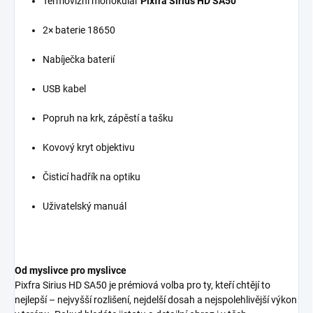
Termovizní monokulár
Pixfra Sirius HD SA50
2× baterie 18650
Nabíječka baterií
USB kabel
Popruh na krk, zápěstí a tašku
Kovový kryt objektivu
Čisticí hadřík na optiku
Uživatelský manuál
Od myslivce pro myslivce
Pixfra Sirius HD SA50 je prémiová volba pro ty, kteří chtějí to
nejlepší – nejvyšší rozlišení, nejdelší dosah a nejspolehlivější výkon