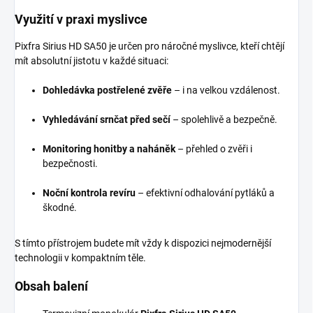
Využití v praxi myslivce
Pixfra Sirius HD SA50 je určen pro náročné myslivce, kteří chtějí
mít absolutní jistotu v každé situaci:
Dohledávka postřelené zvěře
– i na velkou vzdálenost.
Vyhledávání srnčat před sečí
– spolehlivě a bezpečně.
Monitoring honitby a naháněk
– přehled o zvěři i
bezpečnosti.
Noční kontrola revíru
– efektivní odhalování pytláků a
škodné.
S tímto přístrojem budete mít vždy k dispozici nejmodernější
technologii v kompaktním těle.
Obsah balení