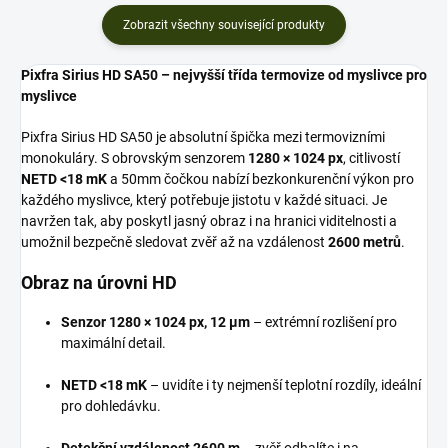
Zobrazit všechny související produkty
Pixfra Sirius HD SA50 – nejvyšší třída termovize od myslivce pro
myslivce
Pixfra Sirius HD SA50 je absolutní špička mezi termovizními
monokuláry. S obrovským senzorem
1280 × 1024 px
, citlivostí
NETD <18 mK
a 50mm čočkou nabízí bezkonkurenční výkon pro
každého myslivce, který potřebuje jistotu v každé situaci. Je
navržen tak, aby poskytl jasný obraz i na hranici viditelnosti a
umožnil bezpečně sledovat zvěř až na vzdálenost
2600 metrů
.
Obraz na úrovni HD
Senzor 1280 × 1024 px, 12 μm
– extrémní rozlišení pro
maximální detail.
NETD <18 mK
– uvidíte i ty nejmenší teplotní rozdíly, ideální
pro dohledávku.
Detekční vzdálenost 2600 m
– zvěř odhalíte i na