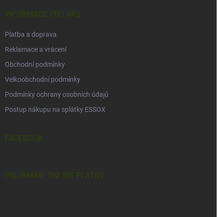
t
í
INFORMACE PRO VÁS
Platba a doprava
Reklamace a vrácení
Obchodní podmínky
Velkoobchodní podmínky
Podmínky ochrany osobních údajů
Postup nákupu na splátky ESSOX
FACEBOOK
PŘIJÍMÁME ONLINE PLATBY