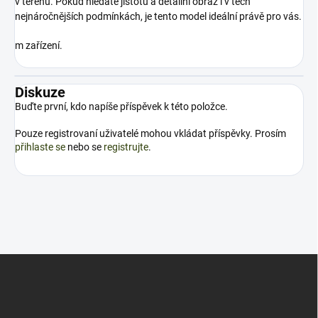
v terénu. Pokud hledáte jistotu a detailní obraz i v těch
nejnáročnějších podmínkách, je tento model ideální právě pro vás.
m zařízení.
Diskuze
Buďte první, kdo napíše příspěvek k této položce.
Pouze registrovaní uživatelé mohou vkládat příspěvky. Prosím
přihlaste se
nebo se
registrujte
.
Z
á
p
a