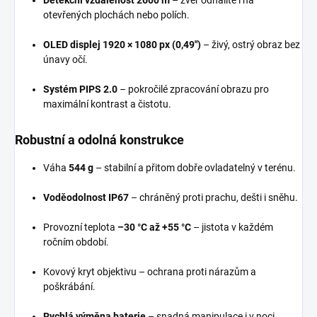
otevřených plochách nebo polích.
OLED displej 1920 × 1080 px (0,49")
– živý, ostrý obraz bez
únavy očí.
Systém PIPS 2.0
– pokročilé zpracování obrazu pro
maximální kontrast a čistotu.
Robustní a odolná konstrukce
Váha
544 g
– stabilní a přitom dobře ovladatelný v terénu.
Voděodolnost IP67
– chráněný proti prachu, dešti i sněhu.
Provozní teplota
–30 °C až +55 °C
– jistota v každém
ročním období.
Kovový kryt objektivu – ochrana proti nárazům a
poškrábání.
Rychlá výměna baterie
– snadná manipulace i v noci.