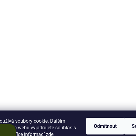
oužívá soubory cookie. Dalším
Odmítnout
S
 tohoto webu vyjadřujete souhlas s
e
váním. Více informací
zde
.