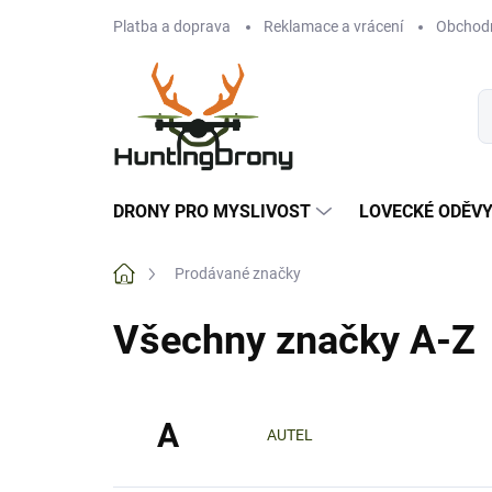
Přejít
Platba a doprava
Reklamace a vrácení
Obchod
na
obsah
DRONY PRO MYSLIVOST
LOVECKÉ ODĚV
Domů
Prodávané značky
Všechny značky A-Z
A
AUTEL