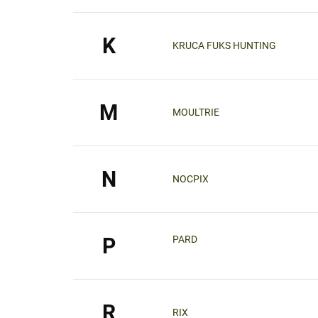
K
KRUCA FUKS HUNTING
M
MOULTRIE
N
NOCPIX
PARD
P
R
RIX