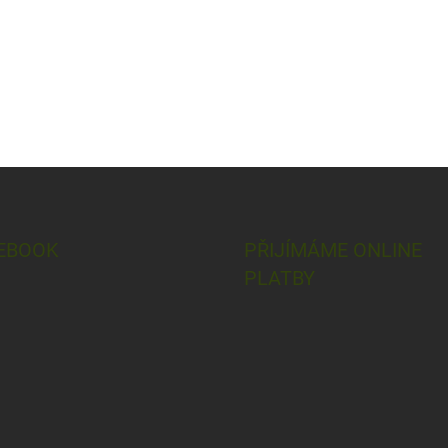
EBOOK
PŘIJÍMÁME ONLINE
PLATBY