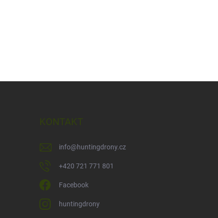
KONTAKT
info
@
huntingdrony.cz
+420 721 771 801
Facebook
huntingdrony