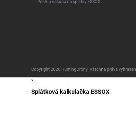
Postup nákupu na splátky ESSOX
Copyright 2026
HuntingDrony
. Všechna práva vyhraze
×
Splátková kalkulačka ESSOX