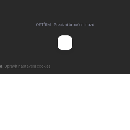
OSTŘÍM - Precizní broušení nožů
na.
Upravit nastavení cookies