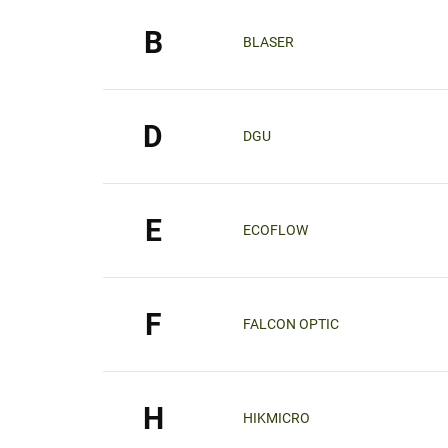
B
BLASER
D
DGU
E
ECOFLOW
F
FALCON OPTIC
H
HIKMICRO