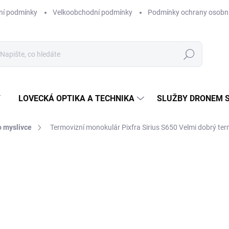
ní podmínky
Velkoobchodní podmínky
Podmínky ochrany osobní
Hledat
Y
LOVECKÁ OPTIKA A TECHNIKA
SLUŽBY DRONEM 
o myslivce
Termovizní monokulár Pixfra Sirius S650
Velmi dobrý te
ní
ZNAČKA:
PIXFRA
51 000 Kč
42 148,76 Kč bez DPH
Měrná
SKLADEM
(1 KS)