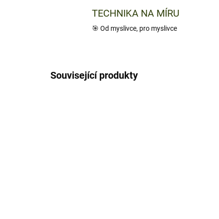
TECHNIKA NA MÍRU
🎯 Od myslivce, pro myslivce
Související produkty
TIP
TIP
200
SKLADEM
NOCPIX LUMI P13
Te