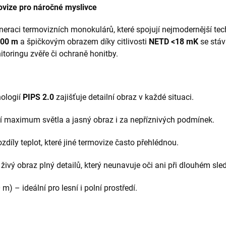
movize pro náročné myslivce
neraci termovizních monokulárů, které spojují nejmodernější tec
00 m
a špičkovým obrazem díky citlivosti
NETD <18 mK
se stá
toringu zvěře či ochraně honitby.
ologií
PIPS 2.0
zajišťuje detailní obraz v každé situaci.
í maximum světla a jasný obraz i za nepříznivých podmínek.
zdíly teplot, které jiné termovize často přehlédnou.
živý obraz plný detailů, který neunavuje oči ani při dlouhém sle
 m)
– ideální pro lesní i polní prostředí.