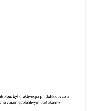
trolou, být efektivnější při dohledávce a
stane vaším spolehlivým parťákem v