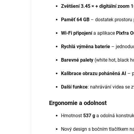
Zvětšení
3.45
× + digitální zoom 
Paměť 64 GB
– dostatek prostoru 
Wi-Fi připojení
a aplikace
Pixfra O
Rychlá výměna baterie
– jednoduc
Barevné palety
(white hot, black h
Kalibrace obrazu poháněná AI
– p
Další funkce
: nahrávání videa se 
Ergonomie a odolnost
Hmotnost
537 g
a odolná konstruk
Nový design s bočním tlačítkem na