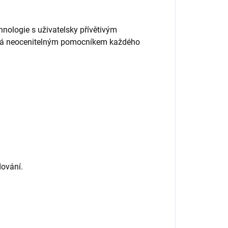
hnologie s uživatelsky přívětivým
vá neocenitelným pomocníkem každého
dování.