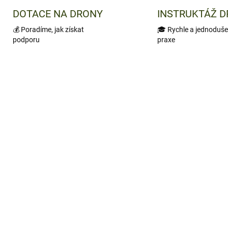
DOTACE NA DRONY
INSTRUKTÁŽ 
💰 Poradíme, jak získat
🎓 Rychle a jednoduše
podporu
praxe
AKCE
203
SKLADEM
SKL
(
rmovizní monokulár
Termovizní monokulár