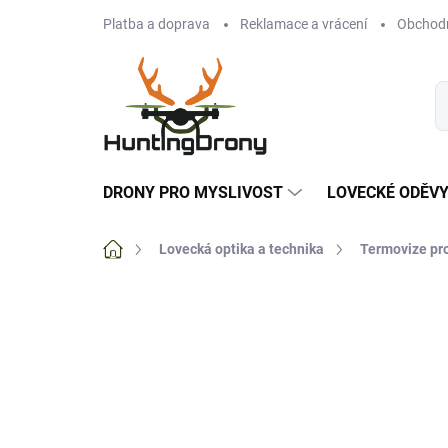
Přejít
Platba a doprava
Reklamace a vrácení
Obchod
na
obsah
DRONY PRO MYSLIVOST
LOVECKÉ ODĚV
Domů
Lovecká optika a technika
Termovize pr
Neohodnoceno
Podrobnosti hodnoce
TIP