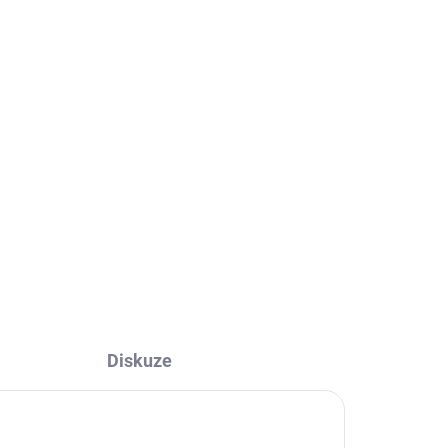
ák
Mile
ce.
ž
Diskuze