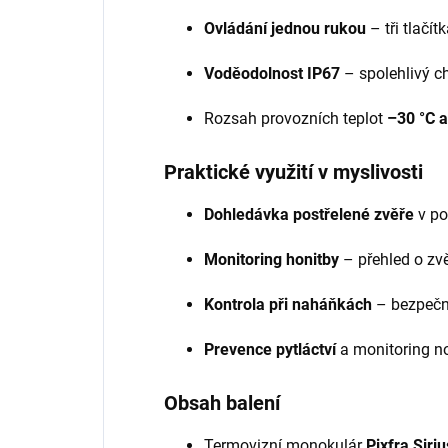
Ovládání jednou rukou
– tři tlačít
Voděodolnost IP67
– spolehlivý ch
Rozsah provozních teplot
–30 °C a
Praktické využití v myslivosti
Dohledávka postřelené zvěře
v po
Monitoring honitby
– přehled o zvě
Kontrola při naháňkách
– bezpečno
Prevence pytláctví
a monitoring noč
Obsah balení
Termovizní monokulár
Pixfra Siri