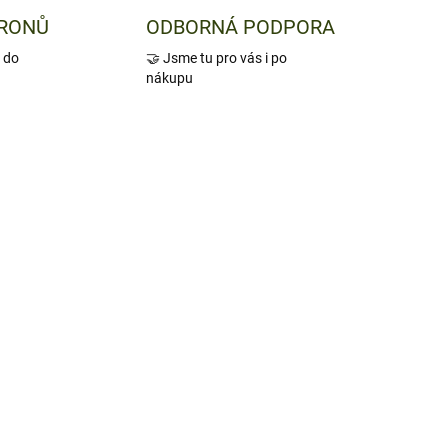
DRONŮ
ODBORNÁ PODPORA
 do
🤝 Jsme tu pro vás i po
nákupu
237
ADEM
1 KS)