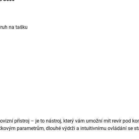
pruh na tašku
vizní přístroj – je to nástroj, který vám umožní mít revír pod kon
ičkovým parametrům, dlouhé výdrži a intuitivnímu ovládání se 