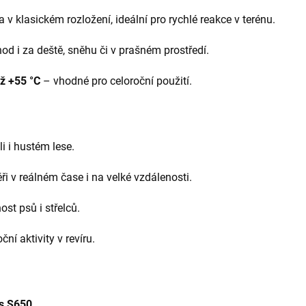
ka v klasickém rozložení, ideální pro rychlé reakce v terénu.
od i za deště, sněhu či v prašném prostředí.
ž +55 °C
– vhodné pro celoroční použití.
li i hustém lese.
ři v reálném čase i na velké vzdálenosti.
st psů i střelců.
ní aktivity v revíru.
us S650