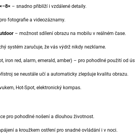
1×–8×
– snadno přiblíží i vzdálené detaily.
pro fotografie a videozáznamy.
utdoor
– možnost sdílení obrazu na mobilu v reálném čase.
hý systém zaručuje, že vás výdrž nikdy nezklame.
ot, iron red, alarm, emerald, amber) – pro pohodlné použití od ú
řístroj se neustále učí a automaticky zlepšuje kvalitu obrazu.
zvukem, Hot-Spot, elektronický kompas.
ce pro pohodlné nošení a dlouhou životnost.
pájení a kroužkem ostření pro snadné ovládání i v noci.