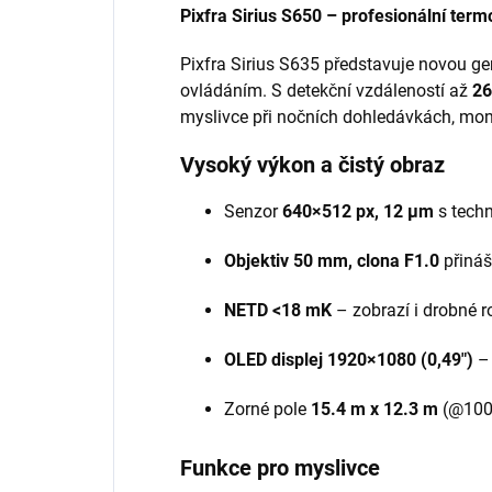
Pixfra Sirius S650 – profesionální ter
Pixfra Sirius S635 představuje novou ge
ovládáním. S detekční vzdáleností až
26
myslivce při nočních dohledávkách, moni
Vysoký výkon a čistý obraz
Senzor
640×512 px, 12 μm
s techn
Objektiv 50 mm, clona F1.0
přináš
NETD <18 mK
– zobrazí i drobné ro
OLED displej 1920×1080 (0,49")
– 
Zorné pole
15.4 m x 12.3 m
(@100
Funkce pro myslivce