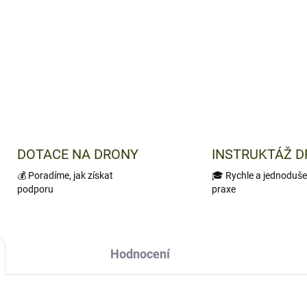
Je to úplně jiná dimenze. Je 
Takový lovecký wellness upro
DETAILNÍ INFORMACE
DOTACE NA DRONY
INSTRUKTÁŽ 
💰 Poradíme, jak získat
🎓 Rychle a jednoduše
podporu
praxe
Hodnocení