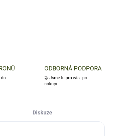
to prostě svět podle Vašich představ.
střed Vašeho revíru.
ZEPTAT SE
DRONŮ
ODBORNÁ PODPORA
 do
🤝 Jsme tu pro vás i po
nákupu
Diskuze