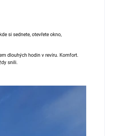
 kde si sednete, otevřete okno,
m dlouhých hodin v revíru. Komfort.
dy snili.