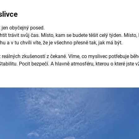
slivce
 jen obyčejný posed.
htít trávit svůj čas. Místo, kam se budete těšit celý týden. Místo,
a v tu chvíli víte, že je všechno přesně tak, jak má být.
eálných zkušeností z čekané. Víme, co myslivec potřebuje běhe
abilitu. Pocit bezpečí. A hlavně atmosféru, kterou o které jste vž