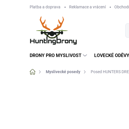
Přejít
Platba a doprava
Reklamace a vrácení
Obchod
na
obsah
DRONY PRO MYSLIVOST
LOVECKÉ ODĚV
Domů
Myslivecké posedy
Posed HUNTERS DR
Neohodnoceno
Podrobnosti hodnoce
NOVINKA
TIP