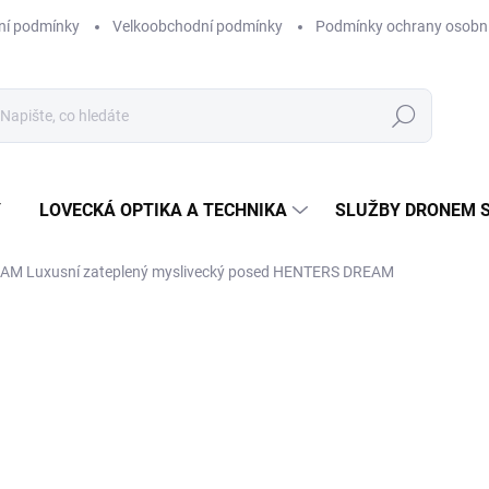
ní podmínky
Velkoobchodní podmínky
Podmínky ochrany osobní
Hledat
Y
LOVECKÁ OPTIKA A TECHNIKA
SLUŽBY DRONEM 
EAM
Luxusní zateplený myslivecký posed HENTERS DREAM
ní
ZNAČKA:
POSEDY HUNTERS DREAM BY HUNTINGDRONY
239 000 Kč
197 520,66 Kč bez DPH
Měrná
SKLADEM
(1 KS)