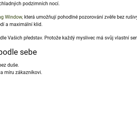
 chladných podzimních nocí.
ng Window,
která umožňují pohodlné pozorování zvěře bez rušiv
edí a maximální klid.
odle Vašich představ. Protože každý myslivec má svůj vlastní sen
 podle sebe
ez duše.
a míru zákazníkovi.