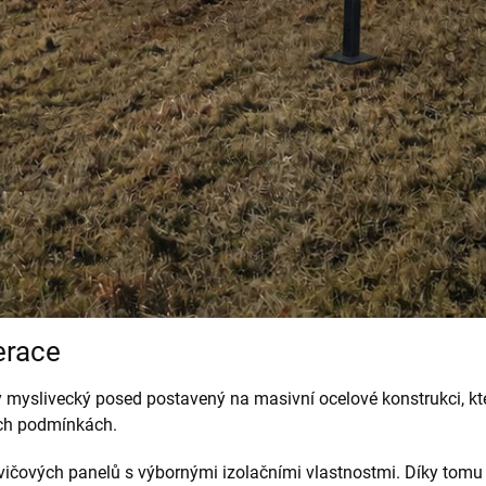
erace
slivecký posed postavený na masivní ocelové konstrukci, která
ích podmínkách.
ičových panelů s výbornými izolačními vlastnostmi. Díky tomu 