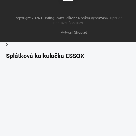
Copyright 2026
HuntingDrony
. Všechna práva vyhrazena.
Upravit
nastavení cookies
Vytvořil Shoptet
×
Splátková kalkulačka ESSOX