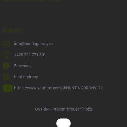
KONTAKT
info
@
huntingdrony.cz
+420 721 771 801
Facebook
huntingdrony
https://www.youtube.com/@HUNTINGDRONY-i7k
OSTŘÍM - Precizní broušení nožů