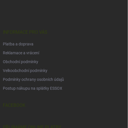
Z
á
p
a
t
í
INFORMACE PRO VÁS
Platba a doprava
Reklamace a vrácení
Obchodní podmínky
Velkoobchodní podmínky
Podmínky ochrany osobních údajů
Postup nákupu na splátky ESSOX
FACEBOOK
PŘIJÍMÁME ONLINE PLATBY