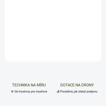
Matrice 30 - Náhradní vrtule - 1671
Pro všechny profesionální i rekreační myslivce, kteří se nechtějí
spoléhat na náhodu, nabízíme náhradní vrtule Matrice 30, model
1671. Tato náhradní vrtule je klíčovým prvkem pro vaše drony,
které využíváte při dohledávání zvěře za každého počasí. Díky
kvalitní konstrukci a odolným materiálům se můžete spolehnout
na její dlouhou životnost a spolehlivost v terénu.
DETAILNÍ INFORMACE
ZEPTAT SE
TECHNIKA NA MÍRU
DOTACE NA DRONY
🎯 Od myslivce, pro myslivce
💰 Poradíme, jak získat podporu