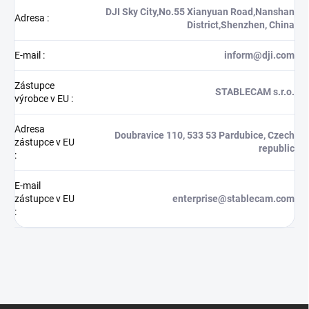
DJI Sky City,No.55 Xianyuan Road,Nanshan
Adresa
:
District,Shenzhen, China
E-mail
:
inform@dji.com
Zástupce
STABLECAM s.r.o.
výrobce v EU
:
Adresa
Doubravice 110, 533 53 Pardubice, Czech
zástupce v EU
republic
:
E-mail
zástupce v EU
enterprise@stablecam.com
: