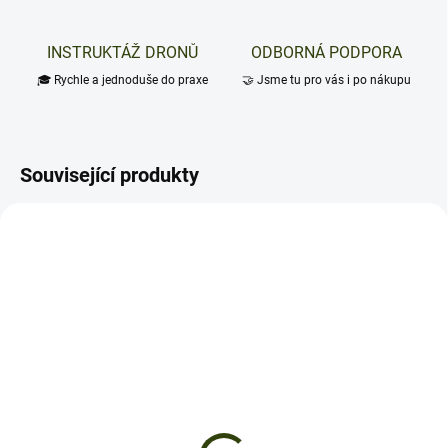
INSTRUKTÁŽ DRONŮ
ODBORNÁ PODPORA
🎓 Rychle a jednoduše do praxe
🤝 Jsme tu pro vás i po nákupu
Související produkty
NA DOTAZ
NA DOTAZ
DJI - Matrice 30T - dron
MATRICE 30 - TB30
s termokamerou
Inteligentní akumulátor