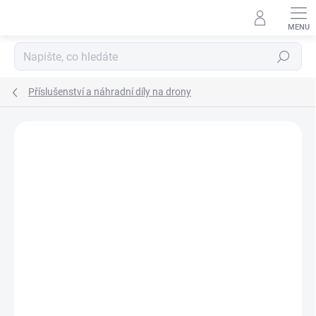
Přejít
na
obsah
Hledat
Příslušenství a náhradní díly na drony
Podrobnosti hodnocení
Neohodnoceno
ZNAČKA:
DJI