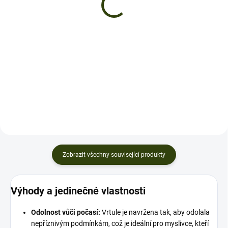
239 990 Kč
8 990 Kč
Do košíku
Do košíku
DJI Matrice 30T - Dron pro
Inteligentní akumulátor TB30 pro
myslivce a záchranáře Objevte
Matrice 30T Pro všechny
sílu a spolehlivost s DJI Matrice
nadšence do myslivosti,
30T, dronem, který je ideální pro
záchranáře, hasiče a další
myslivce, záchranáře a další
profesionály, kteří potřebují
profesionály, kteří...
spolehlivou technologii i v
náročných...
Zobrazit všechny související produkty
Výhody a jedinečné vlastnosti
Odolnost vůči počasí:
Vrtule je navržena tak, aby odolala
nepříznivým podmínkám, což je ideální pro myslivce, kteří