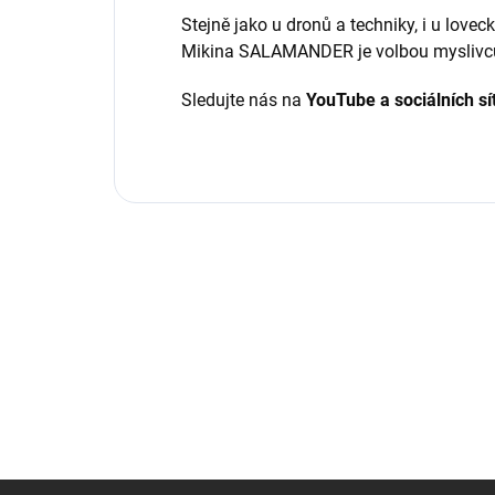
Stejně jako u dronů a techniky, i u love
Mikina SALAMANDER je volbou myslivců, kt
Sledujte nás na
YouTube a sociálních sí
Z