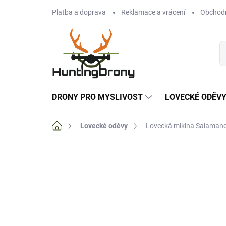
Přejít
Platba a doprava
Reklamace a vrácení
Obchod
na
obsah
DRONY PRO MYSLIVOST
LOVECKÉ ODĚV
Domů
Lovecké oděvy
Lovecká mikina Salaman
Neohodnoceno
Podrobnosti hodnoce
NOVINKA