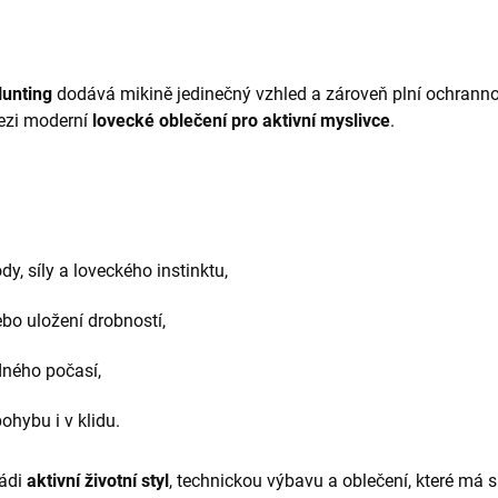
Hunting
dodává mikině jedinečný vzhled a zároveň plní ochranno
mezi moderní
lovecké oblečení pro aktivní myslivce
.
, síly a loveckého instinktu,
bo uložení drobností,
ného počasí,
pohybu i v klidu.
rádi
aktivní životní styl
, technickou výbavu a oblečení, které má s