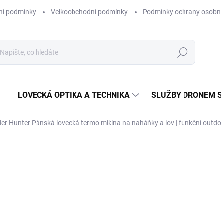
ní podmínky
Velkoobchodní podmínky
Podmínky ochrany osobní
Hledat
Y
LOVECKÁ OPTIKA A TECHNIKA
SLUŽBY DRONEM 
der Hunter
Pánská lovecká termo mikina na naháňky a lov | funkční outdo
ní
ZNAČKA:
KRUCA FUKS HUNTING
2 390 Kč
1 975,21 Kč bez DPH
Měrná
ZVOLTE VARIANTU