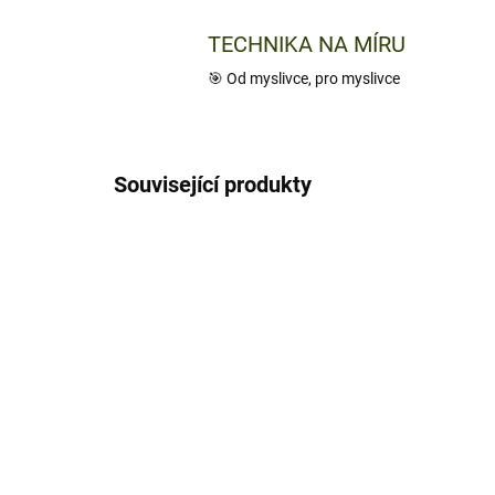
TECHNIKA NA MÍRU
🎯 Od myslivce, pro myslivce
Související produkty
NOVINKA
NOVIN
380/VEL
TIP
SKLADEM
(2 KS)