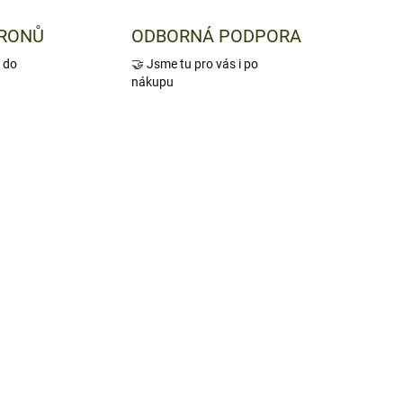
DRONŮ
ODBORNÁ PODPORA
 do
🤝 Jsme tu pro vás i po
nákupu
2/XL
395/XS/
ADEM
OBJEDNÁNO
1 KS)
Lovecká mikina Hunter