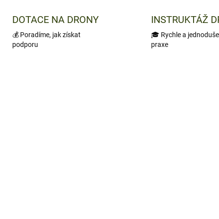
DOTACE NA DRONY
INSTRUKTÁŽ 
💰 Poradíme, jak získat
🎓 Rychle a jednoduše
podporu
praxe
KA
TIP
386/XS/
39
SKLADEM
SKL
(1 KS)
(