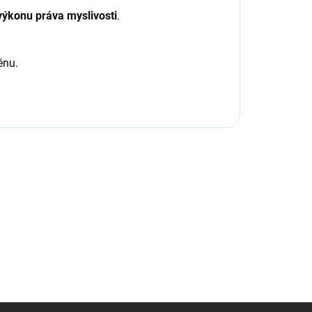
výkonu práva myslivosti
.
énu.