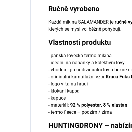
Ručně vyrobeno
Každá mikina SALAMANDER je
ručně v
kterých se myslivci běžně pohybují.
Vlastnosti produktu
- pánská lovecká termo mikina
- ideální na naháňky a kolektivní lovy
- vhodná i pro individuální lov a běžné n
- originální kamuflážní vzor
Kruca Fuks 
- logo vlka na hrudi
- klokaní kapsa
- kapuce
- materiál:
92 % polyester, 8 % elastan
- termo fleece – podzim / zima
HUNTINGDRONY – nabízíme