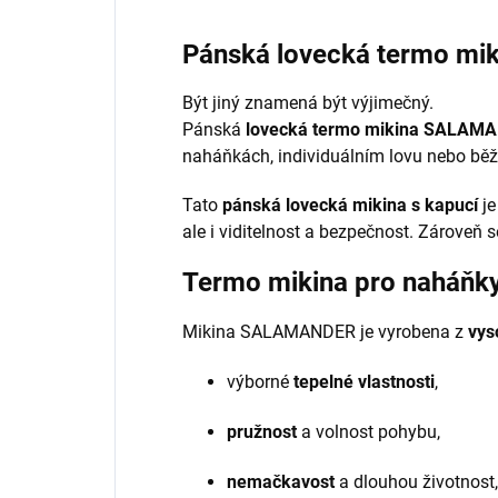
Pánská lovecká termo mi
Být jiný znamená být výjimečný.
Pánská
lovecká termo mikina SALAM
naháňkách, individuálním lovu nebo běž
Tato
pánská lovecká mikina s kapucí
je
ale i viditelnost a bezpečnost. Zároveň 
Termo mikina pro naháňky i
Mikina SALAMANDER je vyrobena z
vys
výborné
tepelné vlastnosti
,
pružnost
a volnost pohybu,
nemačkavost
a dlouhou životnost,