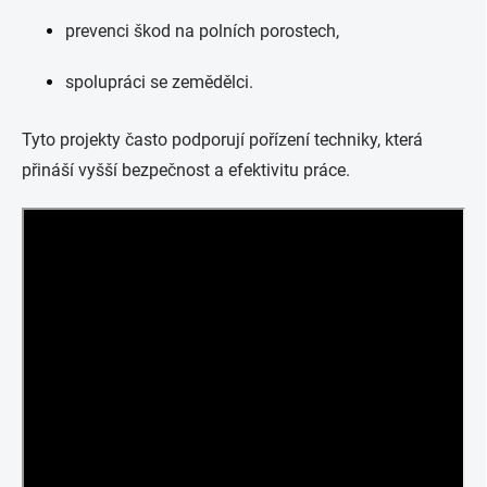
prevenci škod na polních porostech,
spolupráci se zemědělci.
Tyto projekty často podporují pořízení techniky, která
přináší vyšší bezpečnost a efektivitu práce.