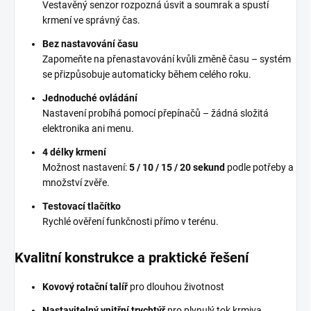
Vestavěný senzor rozpozná úsvit a soumrak a spustí
krmení ve správný čas.
Bez nastavování času
Zapomeňte na přenastavování kvůli změně času – systém
se přizpůsobuje automaticky během celého roku.
Jednoduché ovládání
Nastavení probíhá pomocí přepínačů – žádná složitá
elektronika ani menu.
4 délky krmení
Možnost nastavení:
5 / 10 / 15 / 20 sekund
podle potřeby a
množství zvěře.
Testovací tlačítko
Rychlé ověření funkčnosti přímo v terénu.
Kvalitní konstrukce a praktické řešení
Kovový rotační talíř
pro dlouhou životnost
Nastavitelný vnitřní trychtýř
pro plynulý tok krmiva