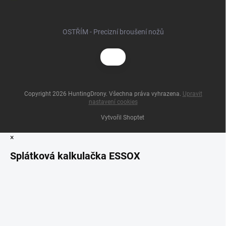
OSTŘÍM - Precizní broušení nožů
Copyright 2026
HuntingDrony
. Všechna práva vyhrazena.
Upravit
nastavení cookies
Vytvořil Shoptet
×
Splátková kalkulačka ESSOX