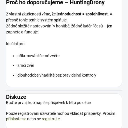
Proč ho doporučujeme – HuntingDrony
Z vlastní zkušenosti víme, že
jednoduchost = spolehlivost
. A
přesně tohle tenhle systém splňuje.
Žádné složité nastavování v honitbě, žádné ladění časů – jen
zapnete a funguje.
Ideální pro:
přikrmování černé zvěře
srnčí zvěř
dlouhodobé vnadiště bez pravidelné kontroly
Diskuze
Buďte první, kdo napíše příspěvek k této položce.
Pouze registrovaní uživatelé mohou vkládat příspěvky. Prosím
přihlaste se
nebo se
registrujte
.