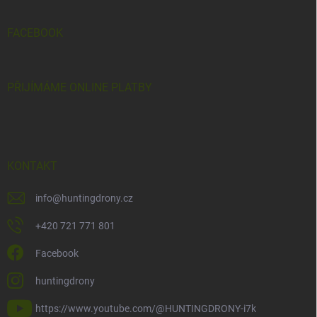
FACEBOOK
PŘIJÍMÁME ONLINE PLATBY
KONTAKT
info
@
huntingdrony.cz
+420 721 771 801
Facebook
huntingdrony
https://www.youtube.com/@HUNTINGDRONY-i7k