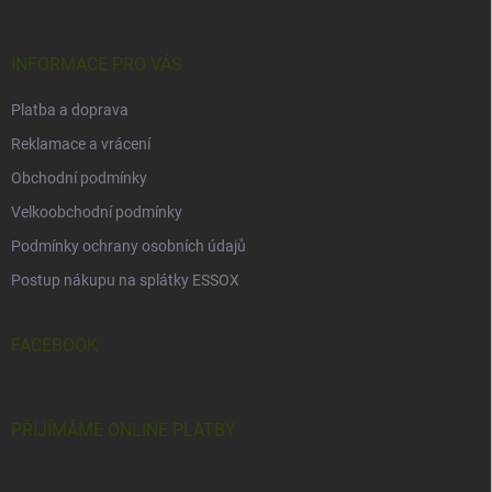
a
t
í
INFORMACE PRO VÁS
Platba a doprava
Reklamace a vrácení
Obchodní podmínky
Velkoobchodní podmínky
Podmínky ochrany osobních údajů
Postup nákupu na splátky ESSOX
FACEBOOK
PŘIJÍMÁME ONLINE PLATBY