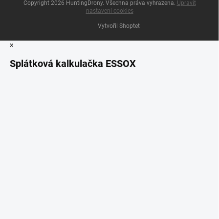
Copyright 2026
HuntingDrony
. Všechna práva vyhrazena.
Upravit
nastavení cookies
Vytvořil Shoptet
×
Splátková kalkulačka ESSOX