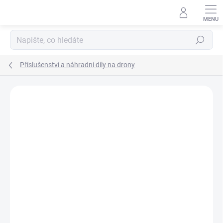
Přejít
na
obsah
Hledat
Příslušenství a náhradní díly na drony
Podrobnosti hodnocení
Neohodnoceno
ZNAČKA:
DJI