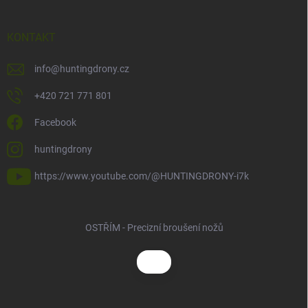
KONTAKT
info
@
huntingdrony.cz
+420 721 771 801
Facebook
huntingdrony
https://www.youtube.com/@HUNTINGDRONY-i7k
OSTŘÍM - Precizní broušení nožů