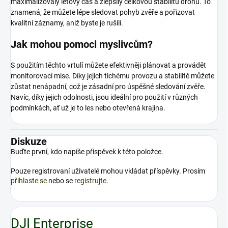
maximalizovaly letový čas a zlepšily celkovou stabilitu dronu. To
znamená, že můžete lépe sledovat pohyb zvěře a pořizovat
kvalitní záznamy, aniž byste je rušili.
Jak mohou pomoci myslivcům?
S použitím těchto vrtulí můžete efektivněji plánovat a provádět
monitorovací mise. Díky jejich tichému provozu a stabilitě můžete
zůstat nenápadní, což je zásadní pro úspěšné sledování zvěře.
Navíc, díky jejich odolnosti, jsou ideální pro použití v různých
podmínkách, ať už je to les nebo otevřená krajina.
Diskuze
Buďte první, kdo napíše příspěvek k této položce.
Pouze registrovaní uživatelé mohou vkládat příspěvky. Prosím
přihlaste se
nebo se
registrujte
.
DJI Enterprise