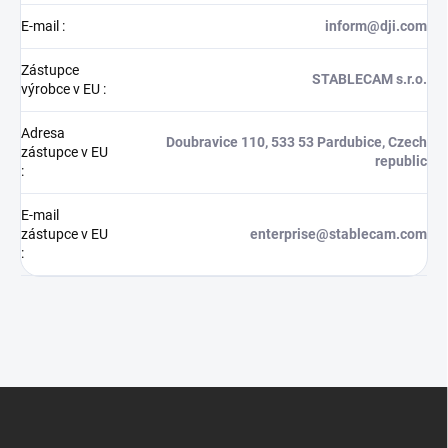
E-mail
:
inform@dji.com
Zástupce
STABLECAM s.r.o.
výrobce v EU
:
Adresa
Doubravice 110, 533 53 Pardubice, Czech
zástupce v EU
republic
:
E-mail
zástupce v EU
enterprise@stablecam.com
:
Z
á
p