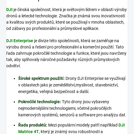
DJI
je čínská společnost, která je světovým lídrem v oblasti výroby
dronů a letecké technologie. Značka je známá svou inovativností
a kvalitou svých produktů, které se používají v mnoha oblastech,
od zábavy po profesionální a průmyslové aplikace.
DJI Enterprise
je divize této společnosti, která se zaměřuje na
výrobu dronů a řešení pro profesionální a komerční použití. Tato
řada zahrnuje pokročilé technologie a funkce, které jsou navrženy
tak, aby splňovaly náročné požadavky různých průmyslových
odvětví.
Široké spektrum použití
:
Drony DJI Enterprise se využívají
v oblastech jako je zemědělství,myslivost, stavebnictví,
energetika, veřejná bezpečnost a další.
Pokročilé technologie
:
Tyto drony jsou vybaveny
nejmodernějšími technologiemi, včetně pokročilých
kamerových systémů, senzorů a software pro analýzu dat.
Řada produktů
:
Mezi populární modely patří například
DJI
Matrice 4T
, který je známý svou robustností a