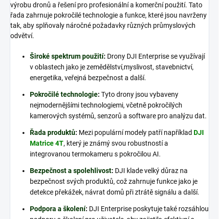
výrobu dronů a řešení pro profesionální a komerční použití. Tato
řada zahrnuje pokročilé technologie a funkce, které jsou navrženy
tak, aby splňovaly náročné požadavky různých průmyslových
odvětví.
Široké spektrum použití
:
Drony DJI Enterprise se využívají
v oblastech jako je zemědělství,myslivost, stavebnictví,
energetika, veřejná bezpečnost a další.
Pokročilé technologie
:
Tyto drony jsou vybaveny
nejmodernějšími technologiemi, včetně pokročilých
kamerových systémů, senzorů a software pro analýzu dat.
Řada produktů
:
Mezi populární modely patří například
DJI
Matrice 4T
, který je známý svou robustností a
integrovanou termokameru s pokročilou AI.
Bezpečnost a spolehlivost
:
DJI klade velký důraz na
bezpečnost svých produktů, což zahrnuje funkce jako je
detekce překážek, návrat domů při ztrátě signálu a další.
Podpora a školení
:
DJI Enterprise poskytuje také rozsáhlou