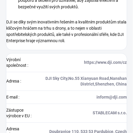
podporu a školení pro uživatele, aby zajistila efektivní a
bezpečné využití svých produktů.
DJI se díky svým inovativním řešením a kvalitním produktům stala
klíčovým hráčem na trhu s drony, a to nejen v oblasti
spotřebitelských produktů, ale také v profesionální sféře, kde DJI
Enterprise hraje významnou roli.
Výrobní
https://www.dji.com/cz
společnost
:
DJI Sky City,No.55 Xianyuan Road,Nanshan
Adresa
:
District,Shenzhen, China
E-mail
:
inform@dji.com
Zástupce
STABLECAM s.r.o.
výrobce v EU
:
Adresa
Doubravice 110, 533 53 Pardubice, Czech