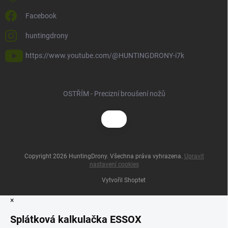
Facebook
huntingdrony
https://www.youtube.com/@HUNTINGDRONY-i7k
OSTŘÍM - Precizní broušení nožů
Copyright 2026
HuntingDrony
. Všechna práva vyhrazena.
Upravit
nastavení cookies
Vytvořil Shoptet
×
Splátková kalkulačka ESSOX