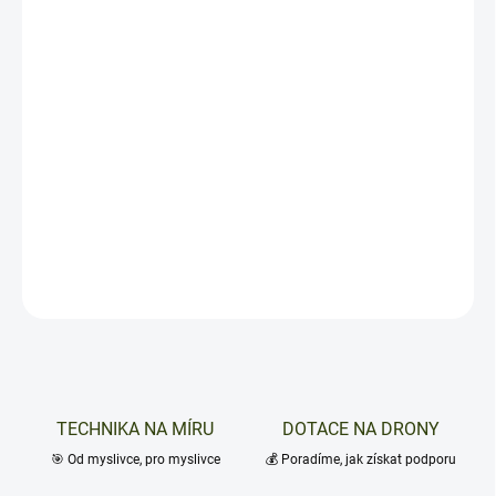
Vrtule pro drony řady Matrice 4
Objevte výjimečné
vrtule pro drony řady Matrice 4
, které přinášejí
preciznost a spolehlivost do každého letu. Tyto vrtule jsou
navrženy tak, aby maximalizovaly výkon vašeho dronu, ať už se
vydáváte na lov, průzkum nebo dokumentaci přírody. S průměrem
27,4 cm a stoupáním závitu 14,5 cm jsou ideální volbou pro
profesionální i rekreační použití.
DETAILNÍ INFORMACE
ZEPTAT SE
TECHNIKA NA MÍRU
DOTACE NA DRONY
🎯 Od myslivce, pro myslivce
💰 Poradíme, jak získat podporu