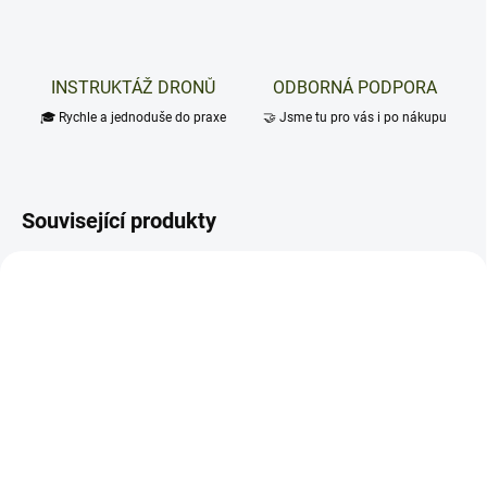
INSTRUKTÁŽ DRONŮ
ODBORNÁ PODPORA
🎓 Rychle a jednoduše do praxe
🤝 Jsme tu pro vás i po nákupu
Související produkty
NOVINKA
NOVINKA
TIP
TIP
ZDARMA
SKLADEM
(1 KS)
SKLADEM
(1 KS)
DJI Matrice 4 Series