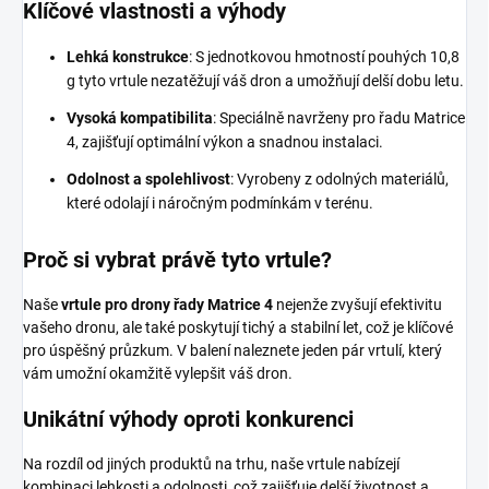
Klíčové vlastnosti a výhody
Lehká konstrukce
: S jednotkovou hmotností pouhých 10,8
g tyto vrtule nezatěžují váš dron a umožňují delší dobu letu.
Vysoká kompatibilita
: Speciálně navrženy pro řadu Matrice
4, zajišťují optimální výkon a snadnou instalaci.
Odolnost a spolehlivost
: Vyrobeny z odolných materiálů,
které odolají i náročným podmínkám v terénu.
Proč si vybrat právě tyto vrtule?
Naše
vrtule pro drony řady Matrice 4
nejenže zvyšují efektivitu
vašeho dronu, ale také poskytují tichý a stabilní let, což je klíčové
pro úspěšný průzkum. V balení naleznete jeden pár vrtulí, který
vám umožní okamžitě vylepšit váš dron.
Unikátní výhody oproti konkurenci
Na rozdíl od jiných produktů na trhu, naše vrtule nabízejí
kombinaci lehkosti a odolnosti, což zajišťuje delší životnost a