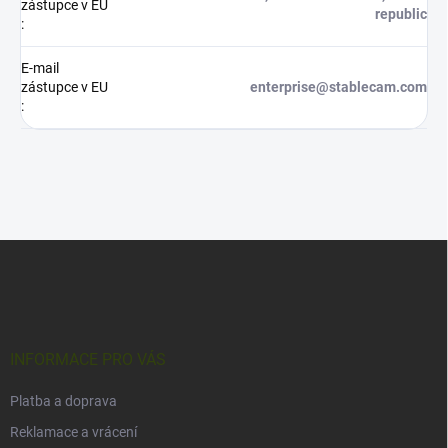
zástupce v EU
republic
:
E-mail
zástupce v EU
enterprise@stablecam.com
:
Z
á
p
a
t
í
INFORMACE PRO VÁS
Platba a doprava
Reklamace a vrácení