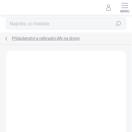
Přejít
na
obsah
Hledat
Příslušenství a náhradní díly na drony
Podrobnosti hodnocení
Neohodnoceno
ZNAČKA:
DJI
NOVINKA